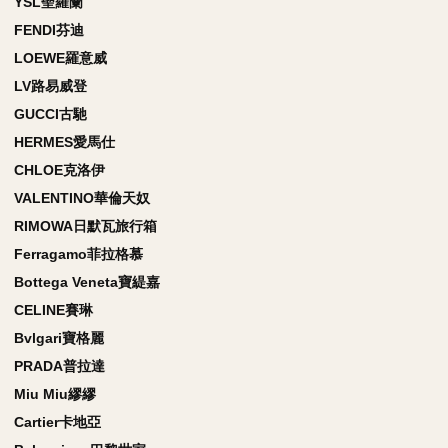
YSL聖羅蘭
FENDI芬迪
LOEWE羅意威
LV路易威登
GUCCI古馳
HERMES愛馬仕
CHLOE克洛伊
VALENTINO華倫天奴
RIMOWA日默瓦旅行箱
Ferragamo菲拉格慕
Bottega Veneta寶緹嘉
CELINE賽琳
Bvlgari寶格麗
PRADA普拉達
Miu Miu繆繆
Cartier卡地亞