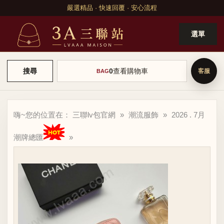
嚴選精品 · 快速回覆 · 安心流程
選單
0
查看購物車
搜尋
BAG
嗨~您的位置在：
三聯lv包官網
»
潮流服飾
»
2026 . 7月
潮牌總匯
»