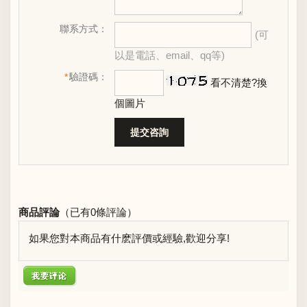
聯系方式：
(可
以是電話、email、qq等)
*
驗證碼：
看不清楚?換
個圖片
商品評論
（已有
0
條評論）
如果您對本商品有什麽評價或經驗,歡迎分享!