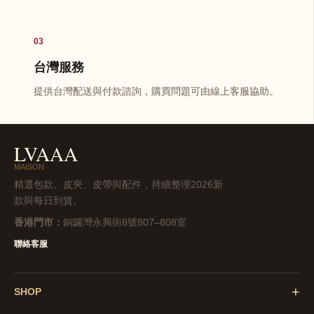
03
台灣服務
提供台灣配送與付款諮詢，購買問題可由線上客服協助。
LVAAA
MAISON
精選包款、皮夾、皮帶與配件，持續整理2026新
款與每日到貨。
香港門市：
銅鑼灣永興街8號807–808室
聯絡客服
+
SHOP