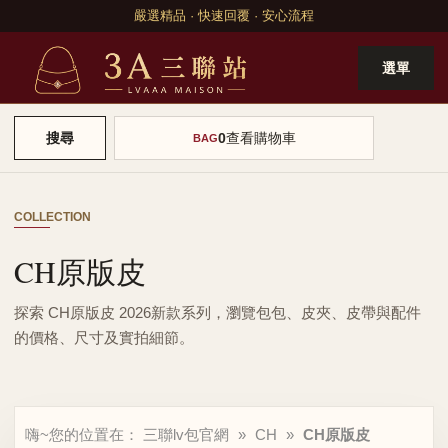
嚴選精品 · 快速回覆 · 安心流程
選單
0
查看購物車
搜尋
BAG
COLLECTION
CH原版皮
探索 CH原版皮 2026新款系列，瀏覽包包、皮夾、皮帶與配件
的價格、尺寸及實拍細節。
嗨~您的位置在：
三聯lv包官網
»
CH
»
CH原版皮