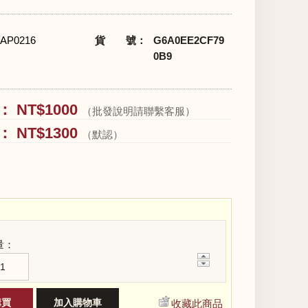
AP0216
貨 號：
G6A0EE2CF79
0B9
 NT$1000
（批發說明請聯繫客服）
 NT$1300
（默認）
量：
+
−
收藏此商品