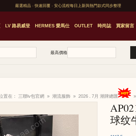
嚴選精品 · 快速回覆 · 安心流程
每日上新與熱門款式同步整理
頁
LV 路易威登
HERMES 愛馬仕
OUTLET
時尚誌
買家留言
最高價格
的位置在：
三聯lv包官網
»
潮流服飾
»
2026 . 7月 潮牌總匯
»
AP02
球纹