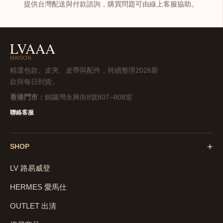
提供台灣配送與付款諮詢，購買問題可由線上客服協助。
LVAAA
MAISON
精選包款、皮夾、皮帶與配件，持續整理2026新
款與每日到貨。
香港門市：
銅鑼灣永興街8號807–808室
聯絡客服
+
SHOP
LV 路易威登
HERMES 愛馬仕
OUTLET 出清