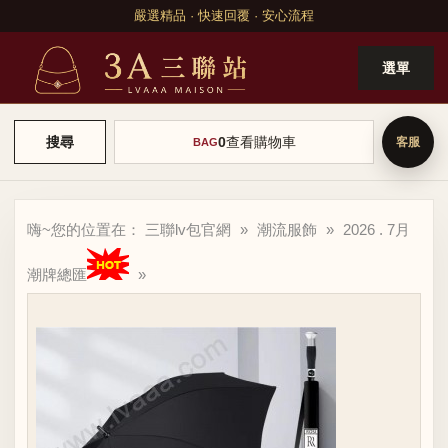
嚴選精品 · 快速回覆 · 安心流程
選單
0
查看購物車
搜尋
BAG
嗨~您的位置在：
三聯lv包官網
»
潮流服飾
»
2026 . 7月
潮牌總匯
»