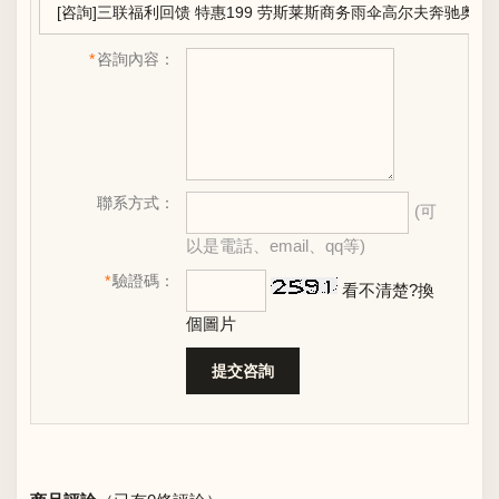
*
咨詢內容：
聯系方式：
(可
以是電話、email、qq等)
*
驗證碼：
看不清楚?換
個圖片