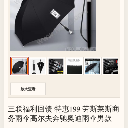
放大查看
三联福利回馈 特惠199 劳斯莱斯商
务雨伞高尔夫奔驰奥迪雨伞男款