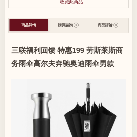
收藏此商品
商品詳情
購買諮詢
商品評論
0
0
三联福利回馈 特惠199 劳斯莱斯商
务雨伞高尔夫奔驰奥迪雨伞男款