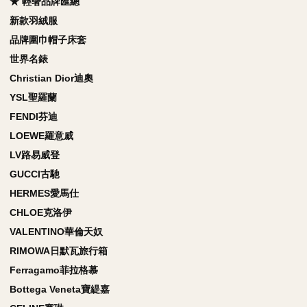
★ 輕奢品牌匯總
新款羽絨服
品牌圍巾帽子床套
世界名錶
Christian Dior迪奧
YSL聖羅蘭
FENDI芬迪
LOEWE羅意威
LV路易威登
GUCCI古馳
HERMES愛馬仕
CHLOE克洛伊
VALENTINO華倫天奴
RIMOWA日默瓦旅行箱
Ferragamo菲拉格慕
Bottega Veneta寶緹嘉