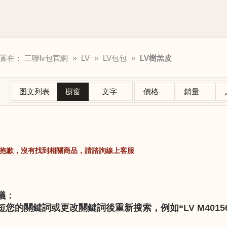
位置在：
三聯lv包官網
»
LV
»
LV包包
»
LV樹羔皮
图文列表
橱窗
文字
價格
銷量
抱歉，沒有找到相關商品，請諮詢線上客服
議：
短您的關鍵詞或更改關鍵詞後重新搜索，例如“LV M40156” 