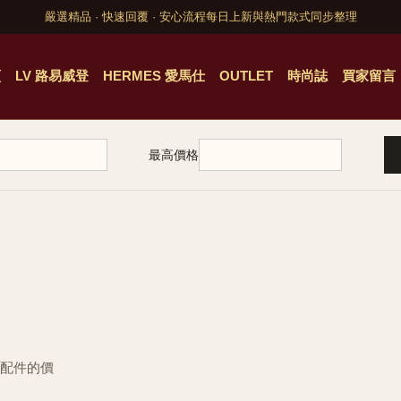
嚴選精品 · 快速回覆 · 安心流程
每日上新與熱門款式同步整理
頁
LV 路易威登
HERMES 愛馬仕
OUTLET
時尚誌
買家留言
最高價格
與配件的價