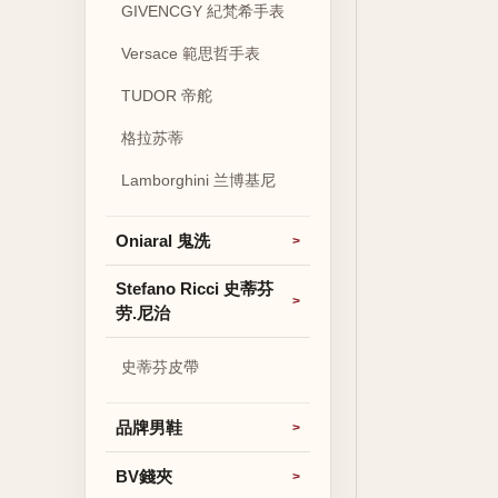
GIVENCGY 紀梵希手表
Versace 範思哲手表
TUDOR 帝舵
格拉苏蒂
Lamborghini 兰博基尼
Oniaral 鬼洗
Stefano Ricci 史蒂芬
劳.尼治
史蒂芬皮帶
品牌男鞋
BV錢夾