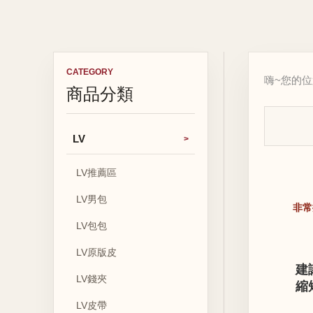
CATEGORY
嗨~您的
商品分類
LV
LV推薦區
LV男包
非常
LV包包
LV原版皮
建
LV錢夾
縮
LV皮帶