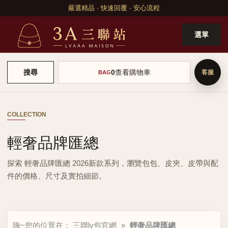
嚴選精品 · 快速回覆 · 安心流程
選單
0
查看購物車
搜尋
BAG
COLLECTION
輕奢品牌匯總
探索 輕奢品牌匯總 2026新款系列，瀏覽包包、皮夾、皮帶與配
件的價格、尺寸及實拍細節。
嗨~您的位置在：
三聯lv包官網
»
輕奢品牌匯總