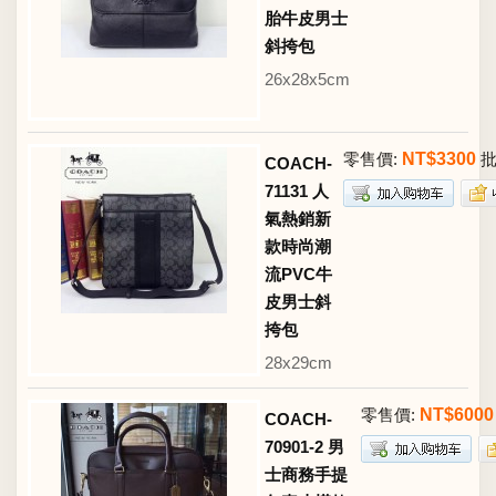
胎牛皮男士
斜挎包
26x28x5cm
零售價:
NT$3300
批
COACH-
71131 人
氣熱銷新
款時尚潮
流PVC牛
皮男士斜
挎包
28x29cm
零售價:
NT$6000
COACH-
70901-2 男
士商務手提