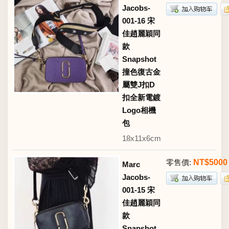
Jacobs-
001-16 宋
佳趙麗穎同
款
Snapshot
撞色復古金
屬雙J扣D
扣全新電鍍
Logo相機
包
18x11x6cm
零售價:
NT$5000
Marc
Jacobs-
001-15 宋
佳趙麗穎同
款
Snapshot