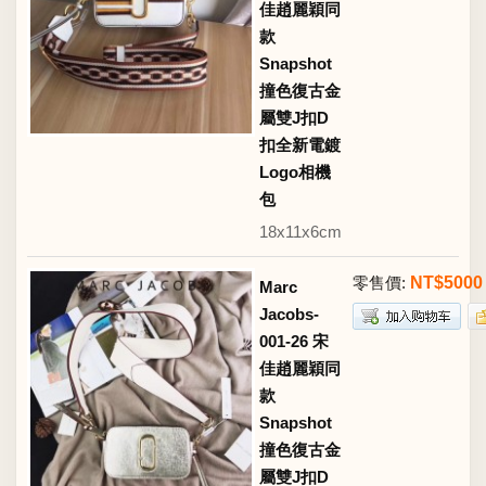
佳趙麗穎同
款
Snapshot
撞色復古金
屬雙J扣D
扣全新電鍍
Logo相機
包
18x11x6cm
零售價:
NT$5000
Marc
Jacobs-
001-26 宋
佳趙麗穎同
款
Snapshot
撞色復古金
屬雙J扣D