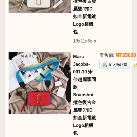
撞色復古金
屬雙J扣D
扣全新電鍍
Logo相機
包
18x11x6cm
零售價:
NT$5000
Marc
Jacobs-
001-10 宋
佳趙麗穎同
款
Snapshot
撞色復古金
屬雙J扣D
扣全新電鍍
Logo相機
包