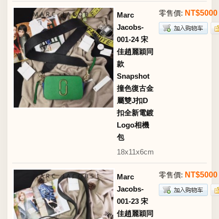
零售價:
NT$5000
Marc
Jacobs-
001-24 宋
佳趙麗穎同
款
Snapshot
撞色復古金
屬雙J扣D
扣全新電鍍
Logo相機
包
18x11x6cm
零售價:
NT$5000
Marc
Jacobs-
001-23 宋
佳趙麗穎同