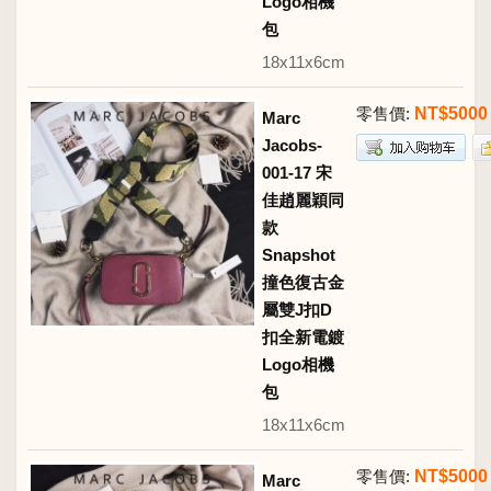
Logo相機
包
18x11x6cm
零售價:
NT$5000
Marc
Jacobs-
001-17 宋
佳趙麗穎同
款
Snapshot
撞色復古金
屬雙J扣D
扣全新電鍍
Logo相機
包
18x11x6cm
零售價:
NT$5000
Marc