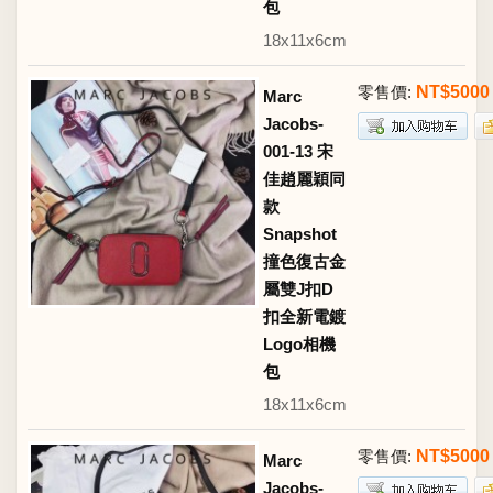
包
18x11x6cm
零售價:
NT$5000
Marc
Jacobs-
001-13 宋
佳趙麗穎同
款
Snapshot
撞色復古金
屬雙J扣D
扣全新電鍍
Logo相機
包
18x11x6cm
零售價:
NT$5000
Marc
Jacobs-