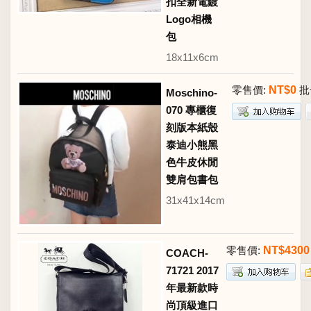
扣全新電鍍
Logo相機
包
18x11x6cm
零售價:
NT$0
批
Moschino-
070 專櫃復
刻版本紙殼
泰迪小熊黑
色牛皮休閒
雙肩包書包
31x41x14cm
零售價:
NT$4300
COACH-
71721 2017
年最新款時
尚頂級進口