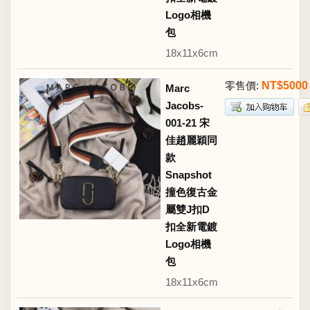
Logo相機
包
18x11x6cm
零售價:
NT$5000
Marc
Jacobs-
001-21 宋
佳趙麗穎同
款
Snapshot
撞色復古金
屬雙J扣D
扣全新電鍍
Logo相機
包
18x11x6cm