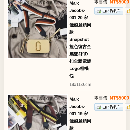
零售價:
NT$5000
Marc
Jacobs-
001-20 宋
佳趙麗穎同
款
Snapshot
撞色復古金
屬雙J扣D
扣全新電鍍
Logo相機
包
18x11x6cm
零售價:
NT$5000
Marc
Jacobs-
001-19 宋
佳趙麗穎同
款