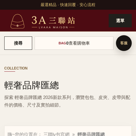
嚴選精品 · 快速回覆 · 安心流程
選單
0
查看購物車
搜尋
BAG
COLLECTION
輕奢品牌匯總
探索 輕奢品牌匯總 2026新款系列，瀏覽包包、皮夾、皮帶與配
件的價格、尺寸及實拍細節。
嗨~您的位置在：
三聯lv包官網
»
輕奢品牌匯總