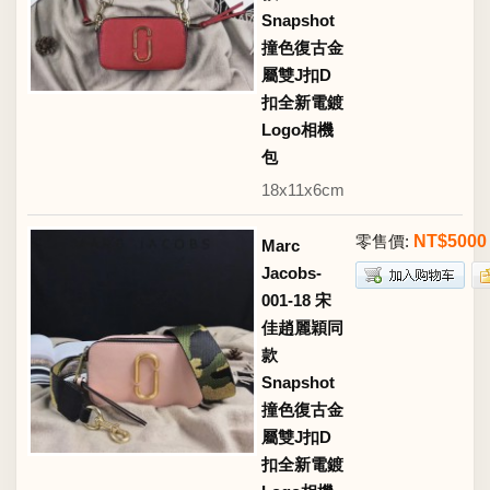
Snapshot
撞色復古金
屬雙J扣D
扣全新電鍍
Logo相機
包
18x11x6cm
零售價:
NT$5000
Marc
Jacobs-
001-18 宋
佳趙麗穎同
款
Snapshot
撞色復古金
屬雙J扣D
扣全新電鍍