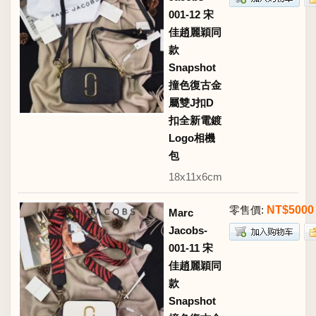
001-12 宋
佳趙麗穎同
款
Snapshot
撞色復古金
屬雙J扣D
扣全新電鍍
Logo相機
包
18x11x6cm
零售價:
NT$5000
Marc
Jacobs-
001-11 宋
佳趙麗穎同
款
Snapshot