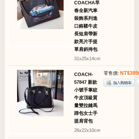
COACHA早
春全新汽車
裝飾系列進
口鉻鞣牛皮
長短肩帶新
款亮片手提
單肩斜挎包
31x25x14cm
零售價:
NT$395
COACH-
57847 新款
小號手掌紋
牛皮頂級質
量雙拉鏈馬
蹄包女士手
提肩背包
26x22x10cm