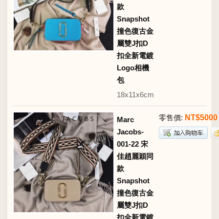
款
Snapshot
撞色復古金
屬雙J扣D
扣全新電鍍
Logo相機
包
18x11x6cm
零售價:
NT$5000
Marc
Jacobs-
001-22 宋
佳趙麗穎同
款
Snapshot
撞色復古金
屬雙J扣D
扣全新電鍍