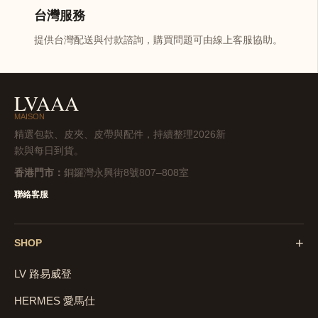
台灣服務
提供台灣配送與付款諮詢，購買問題可由線上客服協助。
LVAAA
MAISON
精選包款、皮夾、皮帶與配件，持續整理2026新
款與每日到貨。
香港門市：
銅鑼灣永興街8號807–808室
聯絡客服
+
SHOP
LV 路易威登
HERMES 愛馬仕