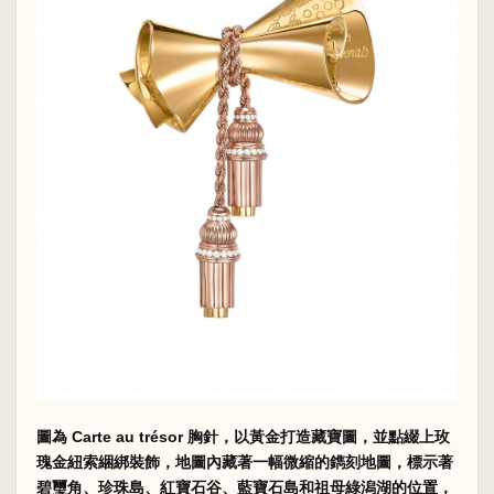
圖為 Carte au trésor 胸針，以黃金打造藏寶圖，並點綴上玫
瑰金紐索綑綁裝飾，地圖內藏著一幅微縮的鐫刻地圖，標示著
碧璽角、珍珠島、紅寶石谷、藍寶石島和祖母綠潟湖的位置，