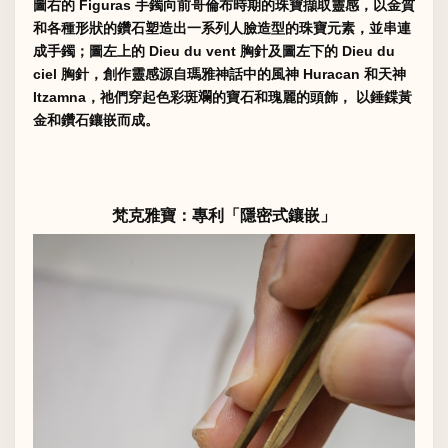
圖右的 Figuras 手鐲向前哥倫布時期的珠寶擷取靈感，以金質
和各種形狀的鑽石塑造出一系列人臉造型的珠寶元素，並串連
成手鐲；圖左上的 Dieu du vent 胸針及圖左下的 Dieu du
ciel 胸針，創作靈感源自瑪雅神話中的風神 Huracan 和天神
Itzamna，祂們穿起色彩斑斕的寶石和瑰麗的頭飾， 以錘鍱黃
金和鑽石鑲嵌而成。
梵克雅寶：專利「隱密式鑲嵌」