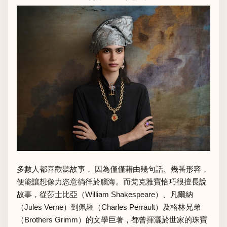
多數人都喜歡聽故事， 因為僅僅藉由幾句話、幾番形容，
便能讓想像力恣意徜徉於腦海。而梵克雅寶恰巧很擅長說
故事，從莎士比亞（William Shakespeare）、凡爾納
（Jules Verne）到佩羅（Charles Perrault）及格林兄弟
（Brothers Grimm）的文學巨著，都曾揮灑於世家的珠寶