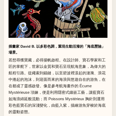
插畫家 David B. 以多彩色調，重現生動活潑的「海底歷險」
場景。
若想尋獲寶藏，必得揚帆啟程。在設計師、寶石學家和工
匠的掌舵下，世家以金質和寶石呈現航海意象，為偉大的
航程引路。從繩索到錨鏈，以至碧波裡漾起的漣漪、浪花
中捲起的泡沫，到迎面而來的海浪與悠遊自在的游魚，在
在都成了靈感啟發。像是參考航海畫作的 Écume
Mystérieuse 項鍊，便是利用隱密式鑲嵌工藝，讓藍寶石
如海浪綿延般流動；而 Poissons Mystérieux 胸針則運用
彩色藍寶石的深淺變化，由藍入紫，描繪游魚穿梭於海底
的靈動姿態。