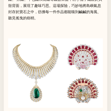
殼背面，展現了趣味巧思。這場探險，巧妙地將島嶼氣息
封存於寶石之中，彷彿每一件作品都能嗅到鹹鹹的海風、
聽見搖曳的樹梢。