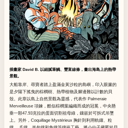
插畫家 David B. 以細膩筆觸、豐富線條，畫出海島上的熱帶
景觀。
大船靠岸、尋寶者踏上盈滿金黃沙粒的島嶼，印入眼簾的
是夕陽下搖曳的棕櫚樹、熱帶植物及腳邊難以計數的貝
殼。此章以島上自然景觀為靈感，代表作 Palmeraie
Merveilleuse 項鍊，酷似棕櫚葉編織而成的冠冕，中央懸
垂一顆47.93克拉的蛋面切割祖母綠，鑲嵌於可拆式吊墜
上。另外，Coquillage Mystérieux 胸針則利用軌鑲、粒
鑲、 爪鑲、半包鑲和角鑲等鑲嵌工藝，將小仙子藏匿於貝