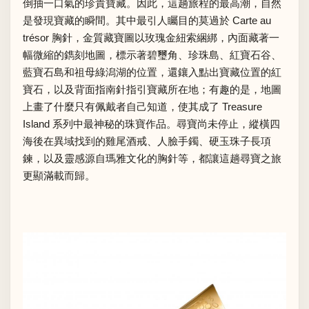
倒抽一口氣的珍貴寶藏。因此，這趟旅程的最高潮，自然
是發現寶藏的瞬間。其中最引人矚目的莫過於 Carte au
trésor 胸針，金質藏寶圖以玫瑰金紐索綑綁，內面藏著一
幅微縮的鐫刻地圖，標示著碧璽角、珍珠島、紅寶石谷、
藍寶石島和祖母綠潟湖的位置，還鑲入點出寶藏位置的紅
寶石，以及背面指南針指引寶藏所在地；有趣的是，地圖
上畫了什麼只有佩戴者自己知道，使其成了 Treasure
Island 系列中最神秘的珠寶作品。尋寶尚未停止，縱橫四
海後在異域找到的雞尾酒戒、人臉手鐲、硬玉珠子長項
鍊，以及靈感源自瑪雅文化的胸針等，都讓這趟尋寶之旅
更顯滿載而歸。