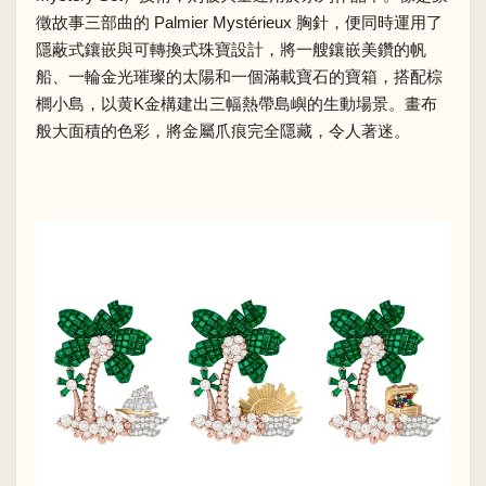
徵故事三部曲的 Palmier Mystérieux 胸針，便同時運用了
隱蔽式鑲嵌與可轉換式珠寶設計，將一艘鑲嵌美鑽的帆
船、一輪金光璀璨的太陽和一個滿載寶石的寶箱，搭配棕
櫚小島，以黄K金構建出三幅熱帶島嶼的生動場景。畫布
般大面積的色彩，將金屬爪痕完全隱藏，令人著迷。