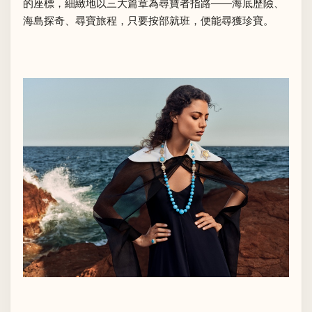
的座標，細緻地以三大篇章為尋寶者指路——海底歷險、
海島探奇、尋寶旅程，只要按部就班，便能尋獲珍寶。