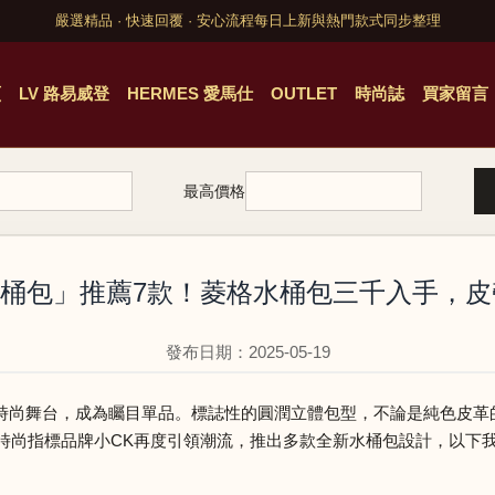
嚴選精品 · 快速回覆 · 安心流程
每日上新與熱門款式同步整理
頁
LV 路易威登
HERMES 愛馬仕
OUTLET
時尚誌
買家留言
最高價格
平價水桶包」推薦7款！菱格水桶包三千入手，
發布日期：2025-05-19
時尚舞台，成為矚目單品。標誌性的圓潤立體包型，不論是純色皮革
快時尚指標品牌小CK再度引領潮流，推出多款全新水桶包設計，以下