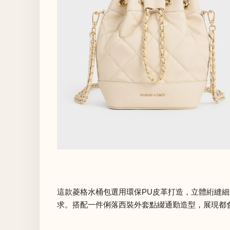
這款菱格水桶包選用環保PU皮革打造，立體絎縫
求。搭配一件俐落西裝外套點綴通勤造型，展現都會女性