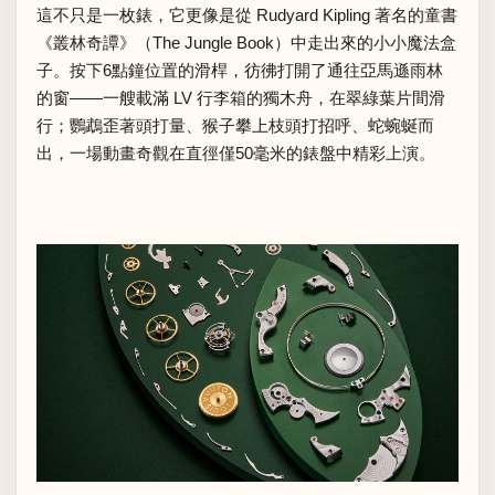
這不只是一枚錶，它更像是從 Rudyard Kipling 著名的童書
《叢林奇譚》（The Jungle Book）中走出來的小小魔法盒
子。按下6點鐘位置的滑桿，彷彿打開了通往亞馬遜雨林
的窗——一艘載滿 LV 行李箱的獨木舟，在翠綠葉片間滑
行；鸚鵡歪著頭打量、猴子攀上枝頭打招呼、蛇蜿蜒而
出，一場動畫奇觀在直徑僅50毫米的錶盤中精彩上演。