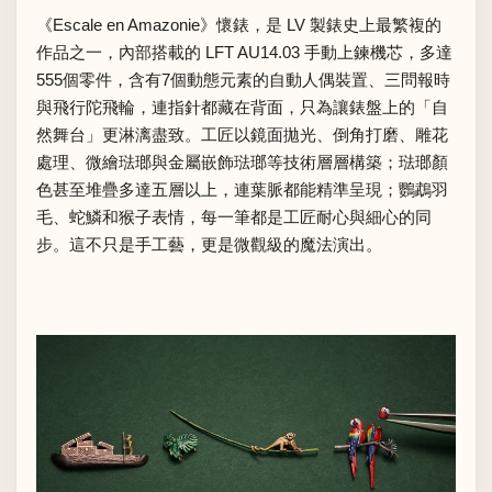
《Escale en Amazonie》懷錶，是 LV 製錶史上最繁複的
作品之一，內部搭載的 LFT AU14.03 手動上鍊機芯，多達
555個零件，含有7個動態元素的自動人偶裝置、三問報時
與飛行陀飛輪，連指針都藏在背面，只為讓錶盤上的「自
然舞台」更淋漓盡致。工匠以鏡面拋光、倒角打磨、雕花
處理、微繪琺瑯與金屬嵌飾琺瑯等技術層層構築；琺瑯顏
色甚至堆疊多達五層以上，連葉脈都能精準呈現；鸚鵡羽
毛、蛇鱗和猴子表情，每一筆都是工匠耐心與細心的同
步。這不只是手工藝，更是微觀級的魔法演出。