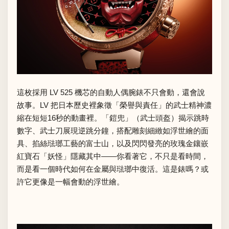
這枚採用 LV 525 機芯的自動人偶腕錶不只會動，還會說
故事。LV 把日本歷史裡象徵「榮譽與責任」的武士精神濃
縮在短短16秒的動畫裡。「鎧兜」（武士頭盔）揭示跳時
數字、武士刀展現逆跳分鐘，搭配雕刻細緻如浮世繪的面
具、掐絲琺瑯工藝的富士山，以及閃閃發亮的玫瑰金鑲嵌
紅寶石「妖怪」隱藏其中——你看著它，不只是看時間，
而是看一個時代如何在金屬與琺瑯中復活。這是錶嗎？或
許它更像是一幅會動的浮世繪。