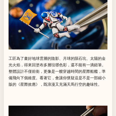
工匠為了畫好地球雲層的陰影、月球的隕石坑、太陽的金
光火焰，得來回塗布多層琺瑯色彩，還不能有一滴錯筆。
整體設計不僅前衛，更像是一艘穿越時間的星際船艦，準
備飛向下個維度。看著它，會讓你懷疑這是不是一部縮小
版的《星際效應》，既浪漫又充滿天馬行空的趣味性。