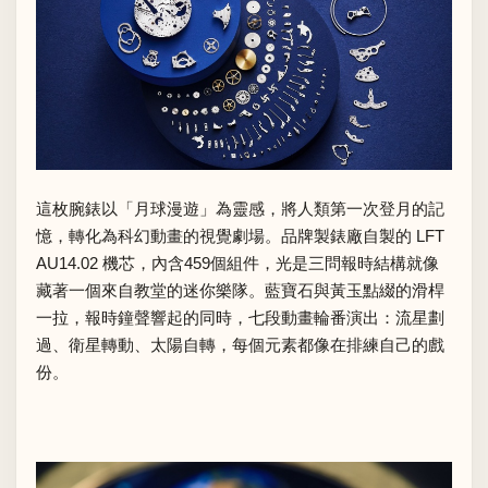
這枚腕錶以「月球漫遊」為靈感，將人類第一次登月的記
憶，轉化為科幻動畫的視覺劇場。品牌製錶廠自製的 LFT
AU14.02 機芯，內含459個組件，光是三問報時結構就像
藏著一個來自教堂的迷你樂隊。藍寶石與黃玉點綴的滑桿
一拉，報時鐘聲響起的同時，七段動畫輪番演出：流星劃
過、衛星轉動、太陽自轉，每個元素都像在排練自己的戲
份。