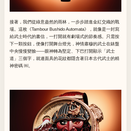
接著，我們從綠意盎然的雨林，一步步踏進金紅交織的戰
場。這枚《Tambour Bushido Automata》，就像是一封寫
給武士時代的書信，一打開就有劇場式的節奏感。只需按
下一顆按鈕，便像打開舞台燈光，神情肅穆的武士在錶盤
中央慢慢變臉——眼神轉為堅定、下巴打開顯示「武士
道」三個字，就連面具的花紋都隱含著日本古代武士的精
神密碼 ￼。