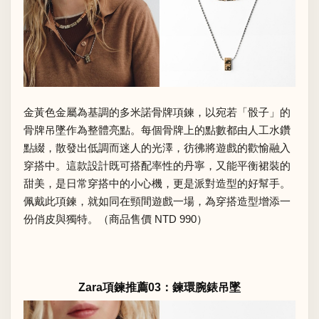
金黃色金屬為基調的多米諾骨牌項鍊，以宛若「骰子」的
骨牌吊墜作為整體亮點。每個骨牌上的點數都由人工水鑽
點綴，散發出低調而迷人的光澤，彷彿將遊戲的歡愉融入
穿搭中。這款設計既可搭配率性的丹寧，又能平衡裙裝的
甜美，是日常穿搭中的小心機，更是派對造型的好幫手。
佩戴此項鍊，就如同在頸間遊戲一場，為穿搭造型增添一
份俏皮與獨特。（商品售價 NTD 990）
Zara項鍊推薦03：鍊環腕錶吊墜