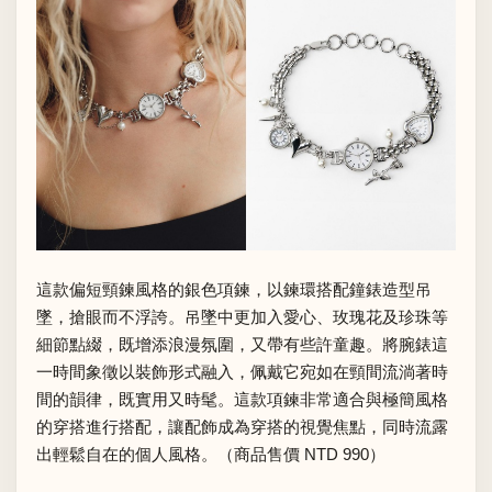
這款偏短頸鍊風格的銀色項鍊，以鍊環搭配鐘錶造型吊
墜，搶眼而不浮誇。吊墜中更加入愛心、玫瑰花及珍珠等
細節點綴，既增添浪漫氛圍，又帶有些許童趣。將腕錶這
一時間象徵以裝飾形式融入，佩戴它宛如在頸間流淌著時
間的韻律，既實用又時髦。這款項鍊非常適合與極簡風格
的穿搭進行搭配，讓配飾成為穿搭的視覺焦點，同時流露
出輕鬆自在的個人風格。（商品售價 NTD 990）