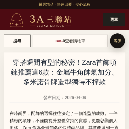
嚴選精品 · 快速回覆 · 安心流程
選單
0
查看購物車
搜尋
BAG
穿搭瞬間有型的秘密！Zara首飾項
鍊推薦這6款：金屬牛角帥氣加分、
多米諾骨牌造型獨特不撞款
發布日期：2026-04-09
在時尚界，配飾的選擇往往決定了一個造型的成敗。一件
精緻的項鍊，不僅能提升整體穿搭的質感，更能彰顯個人
風格。Zara 作為全球知名的快時尚品牌，其首飾系列一直