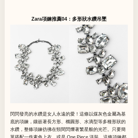
Zara項鍊推薦04：多形狀水鑽吊墜
閃閃發亮的水鑽是女人永遠的愛！這條以煤灰色金屬為基
底的項鍊，鑲嵌著長方形、橢圓形、水滴型等多種形狀的
水鑽，整條項鍊彷彿在頸間閃爍著繁星般的光芒。只要簡
單搭配一件素色上衣，或是 One Piece 洋裝，這條項鍊都