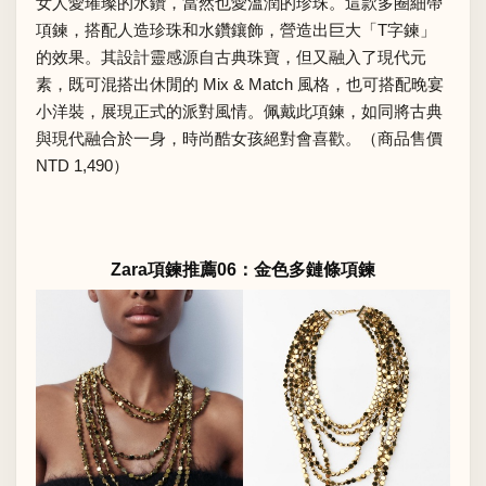
女人愛璀璨的水鑽，當然也愛溫潤的珍珠。這款多圈細帶
項鍊，搭配人造珍珠和水鑽鑲飾，營造出巨大「T字鍊」
的效果。其設計靈感源自古典珠寶，但又融入了現代元
素，既可混搭出休閒的 Mix & Match 風格，也可搭配晚宴
小洋裝，展現正式的派對風情。佩戴此項鍊，如同將古典
與現代融合於一身，時尚酷女孩絕對會喜歡。（商品售價
NTD 1,490）
Zara項鍊推薦06：金色多鏈條項鍊