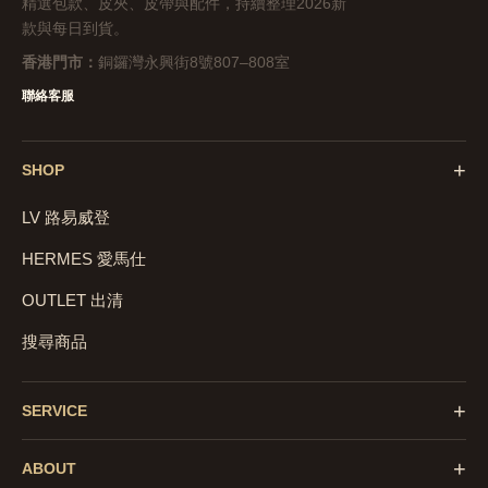
精選包款、皮夾、皮帶與配件，持續整理2026新
款與每日到貨。
香港門市：
銅鑼灣永興街8號807–808室
聯絡客服
+
SHOP
LV 路易威登
HERMES 愛馬仕
OUTLET 出清
搜尋商品
+
SERVICE
+
ABOUT