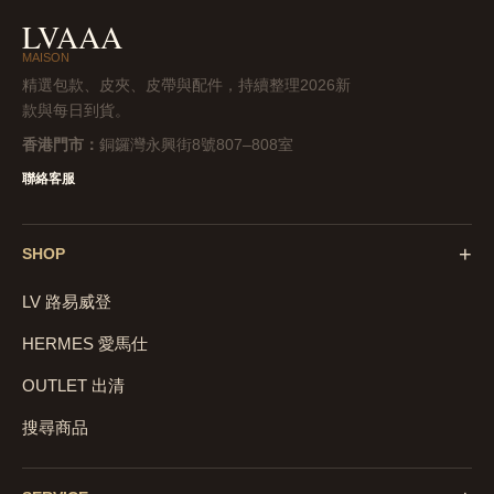
LVAAA
MAISON
精選包款、皮夾、皮帶與配件，持續整理2026新
款與每日到貨。
香港門市：
銅鑼灣永興街8號807–808室
聯絡客服
+
SHOP
LV 路易威登
HERMES 愛馬仕
OUTLET 出清
搜尋商品