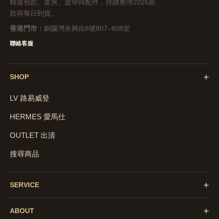
精選包款、皮夾、皮帶與配件，持續整理2026新
款與每日到貨。
香港門市：
銅鑼灣永興街8號807–808室
聯絡客服
+
SHOP
LV 路易威登
HERMES 愛馬仕
OUTLET 出清
搜尋商品
+
SERVICE
+
ABOUT