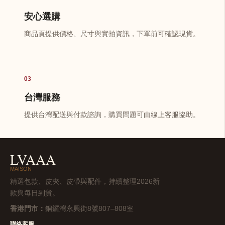
安心選購
商品頁提供價格、尺寸與實拍資訊，下單前可確認現貨。
03
台灣服務
提供台灣配送與付款諮詢，購買問題可由線上客服協助。
LVAAA
MAISON
精選包款、皮夾、皮帶與配件，持續整理2026新
款與每日到貨。
香港門市：
銅鑼灣永興街8號807–808室
聯絡客服