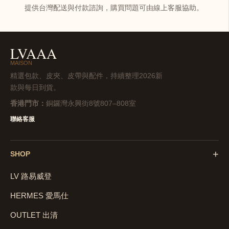
提供台灣配送與付款諮詢，購買問題可由線上客服協助。
LVAAA
MAISON
精選包款、皮夾、皮帶與配件，持續整理2026新
款與每日到貨。
香港門市：
銅鑼灣永興街8號807–808室
聯絡客服
+
SHOP
LV 路易威登
HERMES 愛馬仕
OUTLET 出清