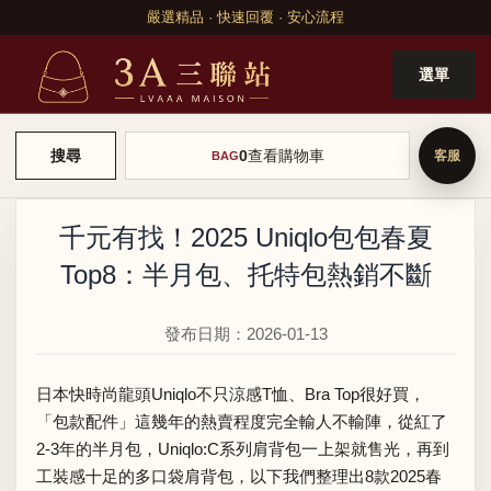
嚴選精品 · 快速回覆 · 安心流程
選單
0
查看購物車
搜尋
BAG
千元有找！2025 Uniqlo包包春夏
Top8：半月包、托特包熱銷不斷
發布日期：2026-01-13
日本快時尚龍頭Uniqlo不只
涼感T恤
、
Bra Top
很好買，
「包款配件」這幾年的熱賣程度完全輸人不輸陣，從紅了
2-3年的
半月包
，
Uniqlo:C
系列肩背包一上架就售光，再到
工裝感十足的多口袋肩背包，以下我們整理出8款2025春