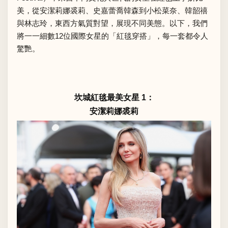
美，從安潔莉娜裘莉、史嘉蕾喬韓森到小松菜奈、韓韶禧
與林志玲，東西方氣質對望，展現不同美態。以下，我們
將一一細數12位國際女星的「紅毯穿搭」，每一套都令人
驚艷。
坎城紅毯最美女星 1：
安潔莉娜裘莉