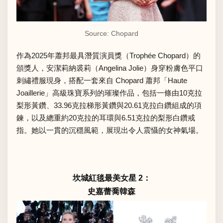
Source: Chopard
作為2025年蕭邦最具潛質演員獎（Trophée Chopard）的
頒獎人，安潔莉納裘莉（Angelina Jolie）身穿粉膚色平口
刺繡禮服現身，搭配一套來自 Chopard 蕭邦「Haute
Joaillerie」高級珠寶系列的璀璨作品，包括一條由10克拉
梨形黃鑽、33.96克拉梯形黃鑽與20.61克拉白鑽組成的項
鍊，以及總重約20克拉的耳環與6.51克拉的梨形白鑽戒
指。她以一貫的沉穩風範，展現出令人震懾的女神氣場。
坎城紅毯最美女星 2：
史嘉蕾喬韓森