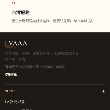
03
台灣服務
提供台灣配送與付款諮詢，購買問題可由線上客服協助。
LVAAA
MAISON
精選包款、皮夾、皮帶與配件，持續整理2026新
款與每日到貨。
香港門市：
銅鑼灣永興街8號807–808室
聯絡客服
+
SHOP
LV 路易威登