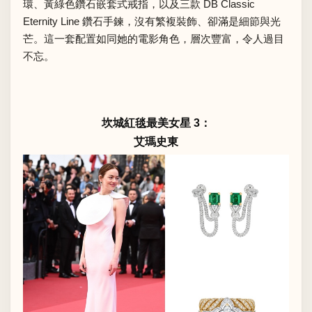
環、黃綠色鑽石嵌套式戒指，以及三款 DB Classic
Eternity Line 鑽石手鍊，沒有繁複裝飾、卻滿是細節與光
芒。這一套配置如同她的電影角色，層次豐富，令人過目
不忘。
坎城紅毯最美女星 3：
艾瑪史東