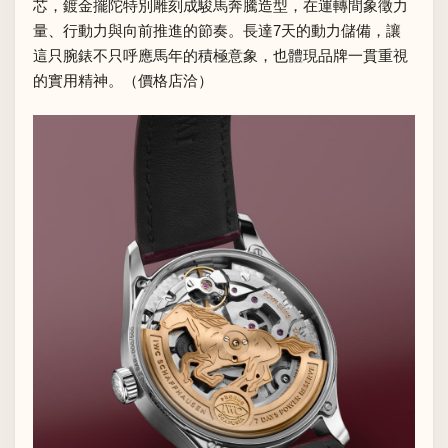
芯，鍍金擺陀特別雕刻成駿馬奔騰造型，在運轉間象徵力
量、行動力與向前推進的節奏。長達7天的動力儲備，讓
這只腕錶不只呼應馬年的積極意象，也體現品牌一貫重視
的實用精神。（價格店洽）