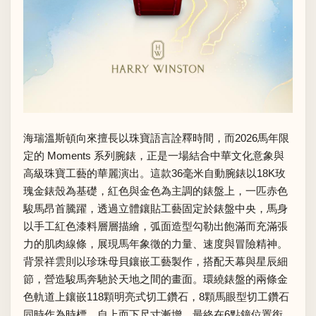
海瑞溫斯頓向來擅長以珠寶語言詮釋時間，而2026馬年限
定的 Moments 系列腕錶，正是一場結合中華文化意象與
高級珠寶工藝的華麗演出。這款36毫米自動腕錶以18K玫
瑰金錶殼為基礎，紅色與金色為主調的錶盤上，一匹赤色
駿馬昂首騰躍，透過立體鑲貼工藝固定於錶盤中央，馬身
以手工紅色漆料層層描繪，弧面造型勾勒出飽滿而充滿張
力的肌肉線條，展現馬年象徵的力量、速度與冒險精神。
背景祥雲則以珍珠母貝鑲嵌工藝製作，搭配天幕與星辰細
節，營造駿馬奔馳於天地之間的畫面。環繞錶盤的兩條金
色軌道上鑲嵌118顆明亮式切工鑽石，8顆馬眼型切工鑽石
同時作為時標，自上而下尺寸漸增，最終在6點鐘位置銜