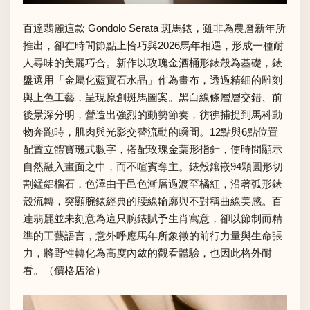
百達翡麗這款 Gondolo Serata 斑馬錶，雖非為農曆新年所
推出，卻在時間節點上恰巧與2026馬年相遇，形成一種耐
人尋味的美麗巧合。新作以玫瑰金酒桶形錶殼為基礎，錶
盤選用「金屬化藍寶石水晶」作為畫布，透過精細的雕刻
與上色工藝，呈現原創斑馬圖案。黑白線條層層交錯、前
後景深分明，營造出強烈的動勢節奏，彷彿捕捉到馬科動
物奔跑時，肌肉與光影交替流動的瞬間。12點與6點位置
配置立體寶璣式數字，搭配玫瑰金葉形指針，使時間顯示
自然融入畫面之中，而不喧賓奪主。錶殼鑲嵌94顆圓形切
割錳鋁榴石，色澤由干邑色漸層過渡至橘紅，沿著弧形錶
殼流轉，突顯腕錶經典的腰線輪廓與不對稱曲線美感。百
達翡麗並未刻意為這只腕錶賦予生肖寓意，卻以節制而精
準的工藝語言，意外呼應馬年所象徵的前行力量與生命張
力，將野性轉化為高度內斂的觀看體驗，也因此格外耐
看。（價格店洽）