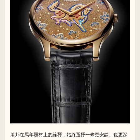
蕭邦在馬年題材上的詮釋，始終選擇一條更安靜、也更深