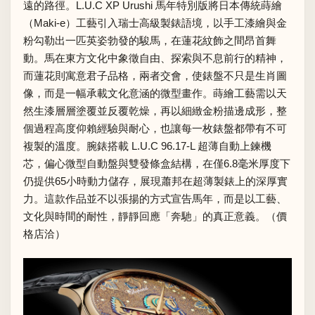
遠的路徑。L.U.C XP Urushi 馬年特別版將日本傳統蒔繪
（Maki-e）工藝引入瑞士高級製錶語境，以手工漆繪與金
粉勾勒出一匹英姿勃發的駿馬，在蓮花紋飾之間昂首舞
動。馬在東方文化中象徵自由、探索與不息前行的精神，
而蓮花則寓意君子品格，兩者交會，使錶盤不只是生肖圖
像，而是一幅承載文化意涵的微型畫作。蒔繪工藝需以天
然生漆層層塗覆並反覆乾燥，再以細緻金粉描邊成形，整
個過程高度仰賴經驗與耐心，也讓每一枚錶盤都帶有不可
複製的溫度。腕錶搭載 L.U.C 96.17-L 超薄自動上鍊機
芯，偏心微型自動盤與雙發條盒結構，在僅6.8毫米厚度下
仍提供65小時動力儲存，展現蕭邦在超薄製錶上的深厚實
力。這款作品並不以張揚的方式宣告馬年，而是以工藝、
文化與時間的耐性，靜靜回應「奔馳」的真正意義。（價
格店洽）