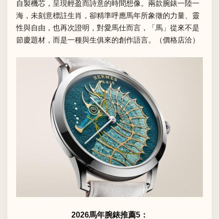
自製機芯，呈現輕盈而詩意的時間想像。兩款腕錶一陸一
海，未刻意標註生肖，卻精準呼應馬年所象徵的力量、靈
性與自由，也再次證明，對愛馬仕而言，「馬」從來不是
節慶題材，而是一種與生俱來的創作語言。（價格店洽）
2026馬年腕錶推薦5：