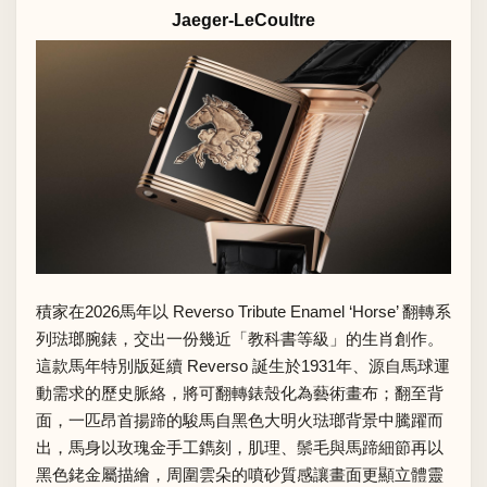
Jaeger-LeCoultre
積家在2026馬年以 Reverso Tribute Enamel ‘Horse’ 翻轉系
列琺瑯腕錶，交出一份幾近「教科書等級」的生肖創作。
這款馬年特別版延續 Reverso 誕生於1931年、源自馬球運
動需求的歷史脈絡，將可翻轉錶殼化為藝術畫布；翻至背
面，一匹昂首揚蹄的駿馬自黑色大明火琺瑯背景中騰躍而
出，馬身以玫瑰金手工鐫刻，肌理、鬃毛與馬蹄細節再以
黑色銠金屬描繪，周圍雲朵的噴砂質感讓畫面更顯立體靈