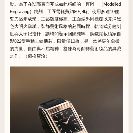
動。為了在琺瑯表面完成如此精細的「模雕」（Modelled
Engraving）鐫刻，工匠需耗費約80小時、使用多達10種
鑿刀逐步成形，工藝難度極高。正面錶盤同樣覆以亮澤黑
色大明火琺瑯，裝飾藝術風格的刻面時標、軌道式分鐘刻
度與太子妃指針，讓時間顯示回歸純粹。腕錶搭載積家自
製822型手動上鍊機芯，限量僅10枚，是一款將馬年象徵
的力量、自由與不屈精神，凝鍊為可翻轉藝術臻品的典藏
之作。（價格店洽）