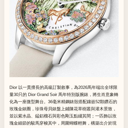
Dior 以一貫擅長的高級訂製敘事，為2026馬年端出全球限
量30只的 Dior Grand Soir 馬年特別版腕錶，將生肖意象轉
化為一座微型舞台。36毫米精鋼錶殼搭配鑲嵌52顆鑽石的
玫瑰金錶圈，珍珠母貝錶盤上鋪陳花草樹叢與灌木景致，
並以紫水晶、錳鋁榴石與彩色剛玉點綴其間；一匹飾以玫
瑰金細節的駿馬穿梭其中，周圍蝴蝶輕舞，構築出介於現