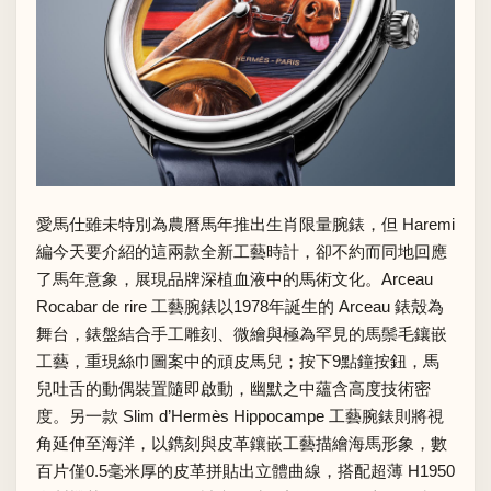
愛馬仕雖未特別為農曆馬年推出生肖限量腕錶，但 Haremi
編今天要介紹的這兩款全新工藝時計，卻不約而同地回應
了馬年意象，展現品牌深植血液中的馬術文化。Arceau
Rocabar de rire 工藝腕錶以1978年誕生的 Arceau 錶殼為
舞台，錶盤結合手工雕刻、微繪與極為罕見的馬鬃毛鑲嵌
工藝，重現絲巾圖案中的頑皮馬兒；按下9點鐘按鈕，馬
兒吐舌的動偶裝置隨即啟動，幽默之中蘊含高度技術密
度。另一款 Slim d’Hermès Hippocampe 工藝腕錶則將視
角延伸至海洋，以鐫刻與皮革鑲嵌工藝描繪海馬形象，數
百片僅0.5毫米厚的皮革拼貼出立體曲線，搭配超薄 H1950