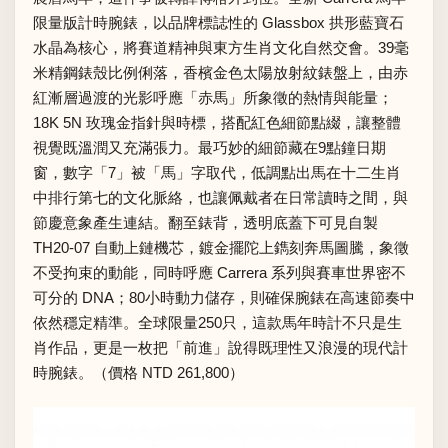
限量版計時腕錶，以品牌標誌性的 Glassbox 拱形藍寶石
水晶為核心，將賽道精神與東方生肖文化自然交會。39毫
米精鋼錶殼比例俐落，香檳金色太陽放射紋錶盤上，由赤
紅漸層過渡的光影呼應「赤馬」所象徵的熱情與能量；
18K 5N 玫瑰金指針與時標，搭配紅色細節點綴，讓整體
視覺既溫潤又充滿張力。最巧妙的細節藏在9點鐘日期
窗，數字「7」被「馬」字取代，低調點出馬在十二生肖
中排行第七的文化脈絡，也讓佩戴者在日常讀時之間，與
節慶意象產生連結。翻至錶背，透明底蓋下可見自製
TH20-07 自動上鏈機芯，鍍金擺陀上鐫刻奔馬圖騰，象徵
不受拘束的動能，同時呼應 Carrera 系列與賽車世界密不
可分的 DNA；80小時動力儲存，則確保腕錶在高速節奏中
依然穩定精準。全球限量250只，這款馬年時計不只是生
肖作品，更是一枚把「前進」說得既理性又浪漫的現代計
時腕錶。（價格 NTD 261,800）