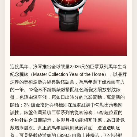
迎接馬年，浪琴推出全球限量2,026只的巨擘系列馬年生肖
紀念腕錶（Master Collection Year of the Horse），以品牌
深厚的馬術淵源與經典製錶語彙，為馬年寫下優雅而有力
的一筆。42毫米不鏽鋼錶殼搭配紅色漸變太陽放射紋錶
盤，色澤由深至淺，宛如日出時分的光影流動，寓意新的
開始；2N 鍍金指針與時標則在溫潤紅調中勾勒出清晰閱
讀性。錶盤佈局延續巨擘系列的從容節奏：6點鐘位置的
小秒針結合日期顯示，並與月相功能相互呼應，為日常佩
戴增添層次。真正的馬年靈魂則藏於背面，透過透明底
蓋，可見搭載矽游絲的 L899.5 自動上鍊機芯，72小時動