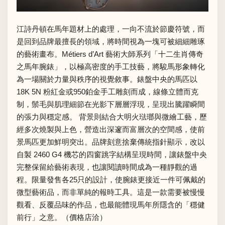
江詩丹頓在馬年題材上的處理，一向不流於節慶符號，而
是回到品牌最擅長的領域，將時間視為一塊可被細細雕琢
的藝術畫布。Métiers d’Art 藝術大師系列「十二生肖傳奇
之馬年腕錶」，以極高密度的手工技藝，將駿馬形象轉化
為一場關於力量與秩序的視覺敘事。錶盤中央的馬匹以
18K 5N 粉紅金或950鉑金手工雕刻而成，線條立體而克
制，鬃毛與肌理細節在光影下層層浮現，呈現出騰躍瞬間
的張力與穩定感。 背景則結合大明火琺瑯與微繪工藝，歷
經多次燒製與上色，營造出深邃而富層次的空間感，使前
景馬匹更加鮮明突出。品牌刻意捨棄傳統指針顯示，改以
自製 2460 G4 機芯的四窗跳字結構呈現時間，讓錶盤中央
完整保留給藝術表現，也讓閱讀時間成為一種靜觀的過
程。限量發售各25只的設計，使腕錶更接近一件可佩戴的
微型藝術品，而非單純的報時工具。這是一款需要被慢慢
觀看、反覆品味的作品，也最能體現馬年所隱含的「穩健
前行」之意。（價格店洽）