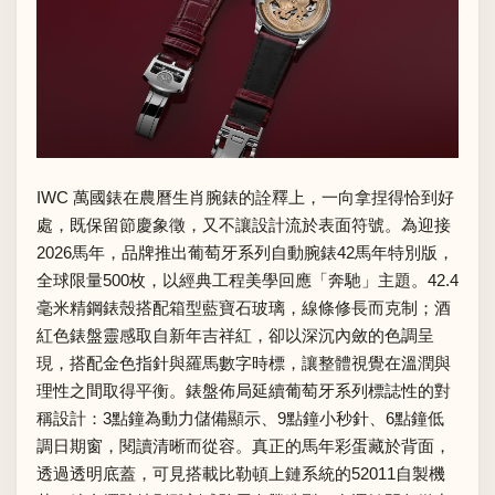
IWC 萬國錶在農曆生肖腕錶的詮釋上，一向拿捏得恰到好
處，既保留節慶象徵，又不讓設計流於表面符號。為迎接
2026馬年，品牌推出葡萄牙系列自動腕錶42馬年特別版，
全球限量500枚，以經典工程美學回應「奔馳」主題。42.4
毫米精鋼錶殼搭配箱型藍寶石玻璃，線條修長而克制；酒
紅色錶盤靈感取自新年吉祥紅，卻以深沉內斂的色調呈
現，搭配金色指針與羅馬數字時標，讓整體視覺在溫潤與
理性之間取得平衡。錶盤佈局延續葡萄牙系列標誌性的對
稱設計：3點鐘為動力儲備顯示、9點鐘小秒針、6點鐘低
調日期窗，閱讀清晰而從容。真正的馬年彩蛋藏於背面，
透過透明底蓋，可見搭載比勒頓上鏈系統的52011自製機