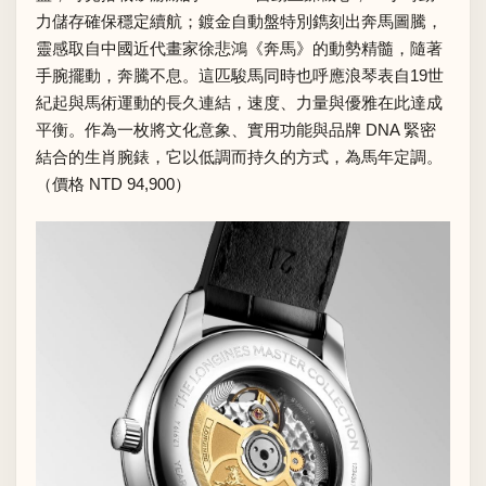
力儲存確保穩定續航；鍍金自動盤特別鐫刻出奔馬圖騰，
靈感取自中國近代畫家徐悲鴻《奔馬》的動勢精髓，隨著
手腕擺動，奔騰不息。這匹駿馬同時也呼應浪琴表自19世
紀起與馬術運動的長久連結，速度、力量與優雅在此達成
平衡。作為一枚將文化意象、實用功能與品牌 DNA 緊密
結合的生肖腕錶，它以低調而持久的方式，為馬年定調。
（價格 NTD 94,900）