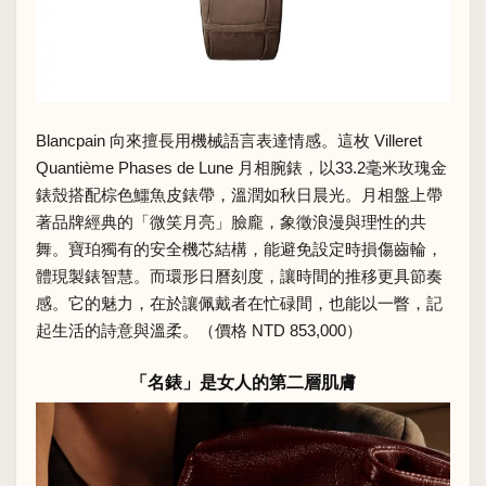
Blancpain 向來擅長用機械語言表達情感。這枚 Villeret
Quantième Phases de Lune 月相腕錶，以33.2毫米玫瑰金
錶殼搭配棕色鱷魚皮錶帶，溫潤如秋日晨光。月相盤上帶
著品牌經典的「微笑月亮」臉龐，象徵浪漫與理性的共
舞。寶珀獨有的安全機芯結構，能避免設定時損傷齒輪，
體現製錶智慧。而環形日曆刻度，讓時間的推移更具節奏
感。它的魅力，在於讓佩戴者在忙碌間，也能以一瞥，記
起生活的詩意與溫柔。（價格 NTD 853,000）
「名錶」是女人的第二層肌膚