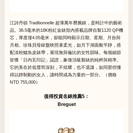
江詩丹頓 Traditionnelle 超薄萬年曆腕錶，是時計中的藝術
品。36.5毫米的18K粉紅金錶殼內搭載品牌自製1120 QP機
芯，厚度僅4.05毫米，卻能同時顯示日期、星期、月份與
月相。珍珠貝母錶盤映照著柔光，如月下湖面般平靜，搭
配淡粉鱷魚皮錶帶，展現無與倫比的女性韻味。每個細節
皆獲「日內瓦印記」認證，象徵頂級製錶的純粹與精準。
它的美在於低聲而深刻，不炫耀，也不退讓，如同那些懂
得以靜制動的女人，讓時間成為力量的一部分。（價格
NTD 755,000）
值得投資名錶推薦5：
Breguet