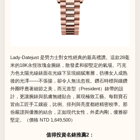
Lady-Datejust 是勞力士對女性經典的最高禮讚。這款28毫
米的18K永恆玫瑰金腕錶，散發柔和卻堅定的氣場。巧克
力色太陽光線錶面在光線下呈現細膩漸層，彷彿女人成熟
後的光澤——不張揚，卻令人無法忽視。鑽石時標與鑲鑽
外圈呼應著細節之美，而元首型（President）錶帶的設
計，更讓腕錶與肌膚無縫貼合，展現極致工藝。每顆寶石
皆由工匠手工鑲嵌，比例、排列與亮度都經精密校準。那
份嚴謹與優雅的結合，正如現代女性，外柔內剛，優雅卻
堅定。（價格 NTD 1,649,500）
值得投資名錶推薦2：