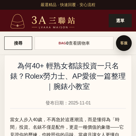
嚴選精品 · 快速回覆 · 安心流程
選單
0
查看購物車
搜尋
BAG
為何40+ 輕熟女都該投資一只名
錶？Rolex勞力士、AP愛彼一篇整理
｜腕錶小教室
發布日期：2025-11-01
當女人步入40歲，不再急於追逐潮流，而是懂得為「時
間」投資。名錶不僅是配件，更是一種價值的象徵——它
見證你的歷練，也映照你的品味。當歲月讓女人更懂自