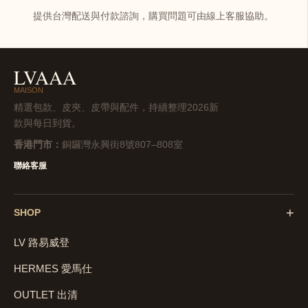
提供台灣配送與付款諮詢，購買問題可由線上客服協助。
LVAAA
MAISON
精選包款、皮夾、皮帶與配件，持續整理2026新
款與每日到貨。
香港門市：
銅鑼灣永興街8號807–808室
聯絡客服
+
SHOP
LV 路易威登
HERMES 愛馬仕
OUTLET 出清