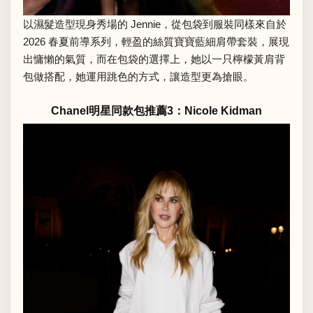
以濕髮造型現身秀場的 Jennie，從包袋到服裝同樣來自於
2026 春夏前導系列，輕盈的絲質寶寶藍細肩帶套裝，展現
出慵懶的氣質，而在包袋的選擇上，她以一只檸檬黃肩背
包做搭配，她運用跳色的方式，讓造型更為搶眼。
Chanel明星同款包推薦3：Nicole Kidman