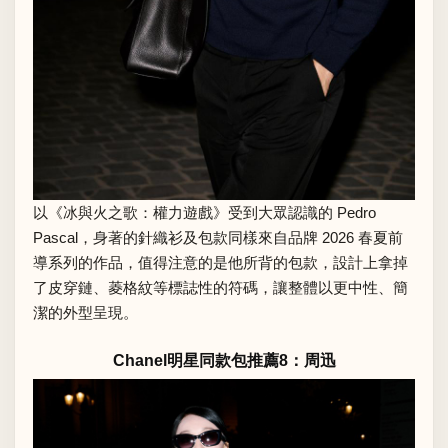
以《冰與火之歌：權力遊戲》受到大眾認識的 Pedro
Pascal，身著的針織衫及包款同樣來自品牌 2026 春夏前
導系列的作品，值得注意的是他所背的包款，設計上拿掉
了皮穿鏈、菱格紋等標誌性的符碼，讓整體以更中性、簡
潔的外型呈現。
Chanel明星同款包推薦8：周迅