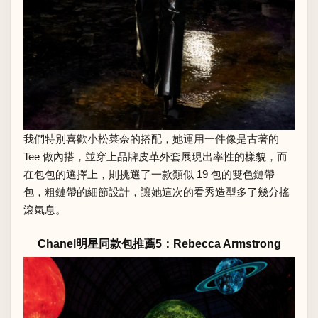
我們特別喜歡小松菜奈的搭配，她運用一件像是古著的
Tee 做內搭，並穿上品牌皮革外套展現出率性的樣貌，而
在包包的選擇上，則挑選了一款類似 19 包的雙色鏈帶
包，粗鏈帶的細節設計，讓她這次的看秀造型多了幾分搖
滾氣息。
Chanel明星同款包推薦5：Rebecca Armstrong