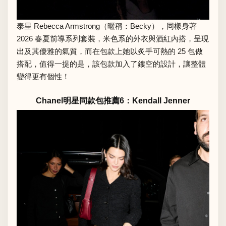
泰星 Rebecca Armstrong（暱稱：Becky），同樣身著
2026 春夏前導系列套裝，米色系的外衣與酒紅內搭，呈現
出及其優雅的氣質，而在包款上她以炙手可熱的 25 包做
搭配，值得一提的是，該包款加入了鏤空的設計，讓整體
變得更有個性！
Chanel明星同款包推薦6：Kendall Jenner