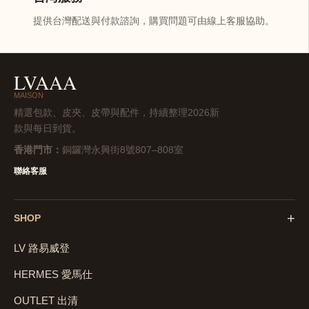
提供台灣配送與付款諮詢，購買問題可由線上客服協助。
LVAAA
MAISON
精選包款、皮夾、皮帶與配件，持續整理2026新
款與每日到貨。
香港門市：
銅鑼灣永興街8號807–808室
聯絡客服
+
SHOP
LV 路易威登
HERMES 愛馬仕
OUTLET 出清