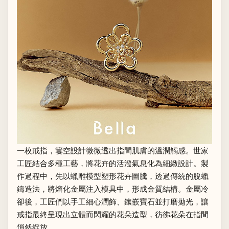
一枚戒指，簍空設計微微透出指間肌膚的溫潤觸感。世家
工匠結合多種工藝，將花卉的活潑氣息化為細緻設計。製
作過程中，先以蠟雕模型塑形花卉圖騰，透過傳統的脫蠟
鑄造法，將熔化金屬注入模具中，形成金質結構。金屬冷
卻後，工匠們以手工細心潤飾、鑲嵌寶石並打磨拋光，讓
戒指最終呈現出立體而閃耀的花朵造型，彷彿花朵在指間
悄然綻放。