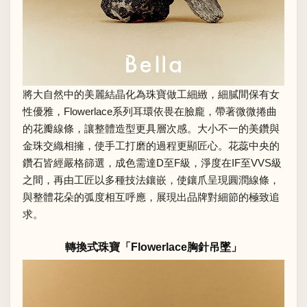
將大自然中的美麗結晶化為珠寶做工細緻，細膩間保有女
性優雅，Flowerlace系列耳環依畏在臉龐，帶著微微捲曲
的花瓣線條，讓整體造型更具層次感。大小不一的美鑽與
金珠交織相擁，使手工打磨的過程更顯匠心。花蕊中央的
鑽石皆經嚴格篩選，成色需達D至F級，淨度在IF至VVS級
之間，再由工匠以多種技法鑲嵌，使鑲爪呈現圓潤線條，
與整體花朵的弧度相互呼應，展現出品牌對細節的極致追
求。
轉換式珠寶「Flowerlace胸針吊墜」