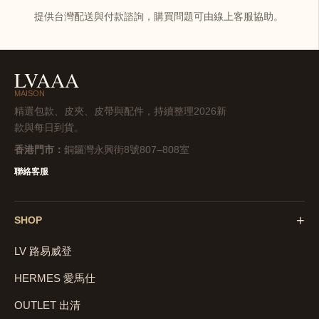
提供台灣配送與付款諮詢，購買問題可由線上客服協助。
LVAAA
MAISON
精選包款、皮夾、皮帶與配件，持續整理2026新
款與每日到貨。
香港門市：
銅鑼灣永興街8號807–808室
聯絡客服
+
SHOP
LV 路易威登
HERMES 愛馬仕
OUTLET 出清