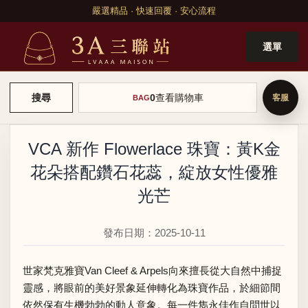
嚴選精品 · 快速回覆 · 安心流程
選單
0
查看購物車
搜尋
BAG
VCA 新作 Flowerlace 珠寶：黃K金
花朵搭配鑽石花蕊，綻放女性優雅
光芒
發布日期：2025-10-11
世家梵克雅寶Van Cleef & Arpels向來擅長從大自然中捕捉
靈感，將眼前的美好景象延伸轉化為珠寶作品，於細節間
依然保有生機勃勃的動人意象。每一件雋永佳作自問世以