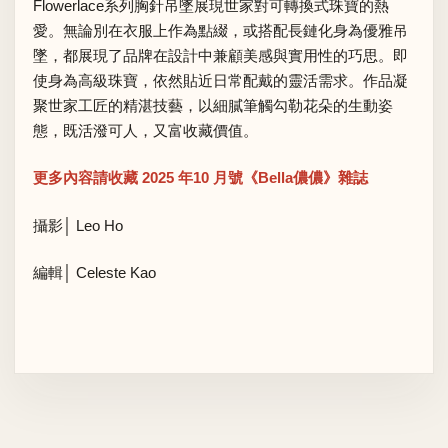
Flowerlace系列胸針吊墜展現世家對可轉換式珠寶的熱
愛。無論別在衣服上作為點綴，或搭配長鏈化身為優雅吊
墜，都展現了品牌在設計中兼顧美感與實用性的巧思。即
使身為高級珠寶，依然貼近日常配戴的靈活需求。作品凝
聚世家工匠的精湛技藝，以細膩筆觸勾勒花朵的生動姿
態，既活潑可人，又富收藏價值。
更多內容請收藏 2025 年10 月號《Bella儂儂》雜誌
攝影│ Leo Ho
編輯│ Celeste Kao