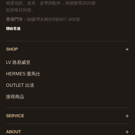
精選包款、皮夾、皮帶與配件，持續整理2026新
款與每日到貨。
香港門市：
銅鑼灣永興街8號807–808室
聯絡客服
+
SHOP
LV 路易威登
HERMES 愛馬仕
OUTLET 出清
搜尋商品
+
SERVICE
+
ABOUT