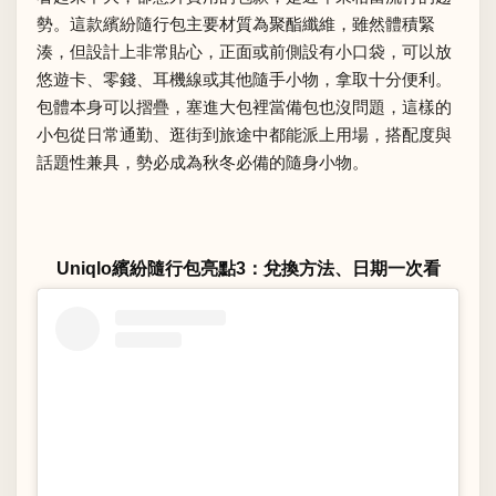
勢。這款繽紛隨行包主要材質為聚酯纖維，雖然體積緊
湊，但設計上非常貼心，正面或前側設有小口袋，可以放
悠遊卡、零錢、耳機線或其他隨手小物，拿取十分便利。
包體本身可以摺疊，塞進大包裡當備包也沒問題，這樣的
小包從日常通勤、逛街到旅途中都能派上用場，搭配度與
話題性兼具，勢必成為秋冬必備的隨身小物。
Uniqlo繽紛隨行包亮點3：兌換方法、日期一次看