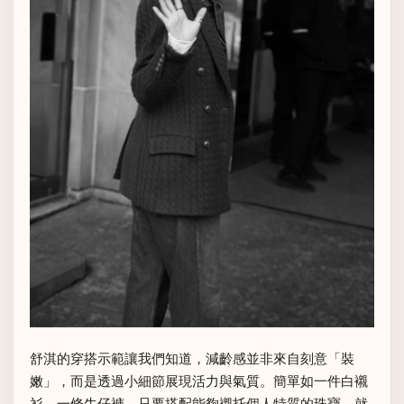
舒淇的穿搭示範讓我們知道，減齡感並非來自刻意「裝
嫩」，而是透過小細節展現活力與氣質。簡單如一件白襯
衫、一條牛仔褲，只要搭配能夠襯托個人特質的珠寶，就