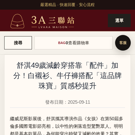
嚴選精品 · 快速回覆 · 安心流程
選單
0
查看購物車
搜尋
BAG
舒淇49歲減齡穿搭靠「配件」加
分！白襯衫、牛仔褲搭配「這品牌
珠寶」質感秒提升
發布日期：2025-09-11
繼威尼斯影展後，舒淇攜其導演作品《女孩》在第50屆多
倫多國際電影節亮相，以中性的俐落造型驚艷眾人。明明
都是基本款單品，為何能穿出時髦又減齡的效果？其實，