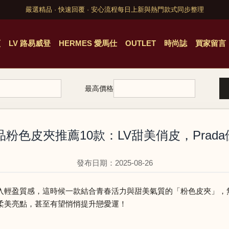
嚴選精品 · 快速回覆 · 安心流程
每日上新與熱門款式同步整理
頁
LV 路易威登
HERMES 愛馬仕
OUTLET
時尚誌
買家留言
最高價格
精品粉色皮夾推薦10款：LV甜美俏皮，Prad
發布日期：2025-08-26
入輕盈質感，這時候一款結合青春活力與甜美氣質的「粉色皮夾」，
柔美亮點，甚至有望悄悄提升戀愛運！