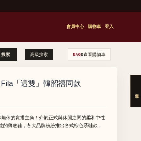
會員中心
購物車
登入
高級搜索
0
查看購物車
BAG
高，Fila「這雙」韓韶禧同款
全年無休的實搭主角！介於正式與休閒之間的柔和中性
雙的薄底鞋，各大品牌紛紛推出各式棕色系鞋款，