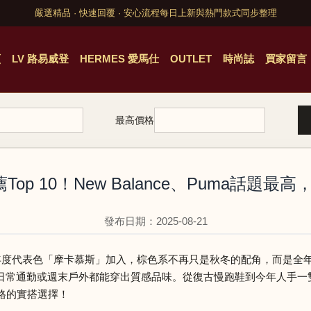
嚴選精品 · 快速回覆 · 安心流程
每日上新與熱門款式同步整理
頁
LV 路易威登
HERMES 愛馬仕
OUTLET
時尚誌
買家留言
最高價格
op 10！New Balance、Puma話題最
發布日期：2025-08-21
ne年度代表色「摩卡慕斯」加入，棕色系不再只是秋冬的配角，而是
日常通勤或週末戶外都能穿出質感品味。從復古慢跑鞋到今年人手一
格的實搭選擇！