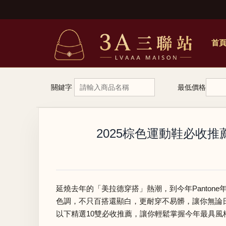
首
關鍵字
最低價格
2025棕色運動鞋必收推薦T
延燒去年的「美拉德穿搭」熱潮，到今年Panto
色調，不只百搭還顯白，更耐穿不易髒，讓你無論
以下精選10雙必收推薦，讓你輕鬆掌握今年最具風