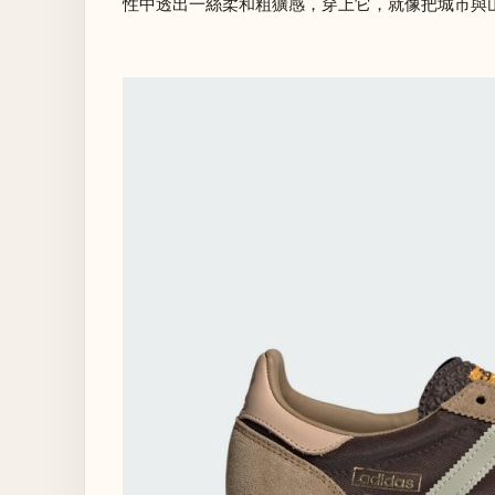
性中透出一絲柔和粗獷感，穿上它，就像把城市與山野踩