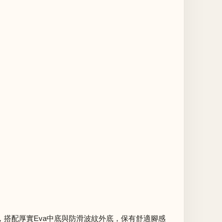
設計，搭配厚實Eva中底與防滑波紋外底，保有舒適腳感