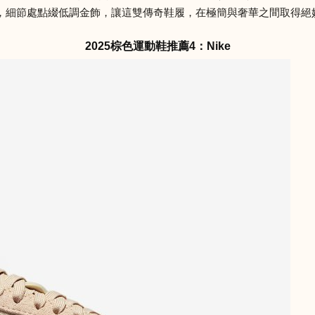
節處點綴低調金飾，讓這雙傳奇鞋履，在極簡與奢華之間取得絕妙平衡。
2025棕色運動鞋推薦4：Nike