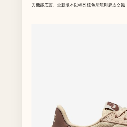
與機能底蘊。全新版本以輕盈棕色尼龍與麂皮交織，細