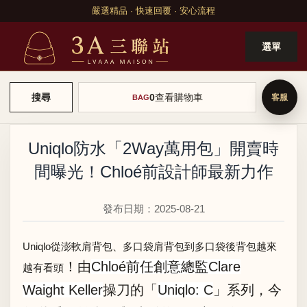
嚴選精品 · 快速回覆 · 安心流程
選單
0
查看購物車
搜尋
BAG
Uniqlo防水「2Way萬用包」開賣時
間曝光！Chloé前設計師最新力作
發布日期：2025-08-21
Uniqlo從
澎軟肩背包
、
多口袋肩背包
到
多口袋後背包
越來
！由
Chloé前任創意總監Clare
越有看頭
Waight Keller
操刀的「
Uniqlo: C
」系列，今