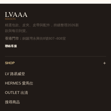
LVAAA
MAISON
精選包款、皮夾、皮帶與配件，持續整理2026新
款與每日到貨。
香港門市：
銅鑼灣永興街8號807–808室
聯絡客服
+
SHOP
LV 路易威登
HERMES 愛馬仕
OUTLET 出清
搜尋商品