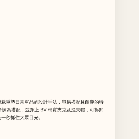
剪裁重塑日常單品的設計手法，容易搭配且耐穿的特
仔褲為搭配，並穿上 BV 棉質夾克及漁夫帽，可拆卸
是一秒抓住大眾目光。