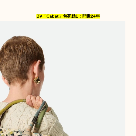
BV「Cabat」包亮點1：問世24年