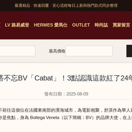
嚴選精品 · 快速回覆 · 安心流程
每日上新與熱門款式同步整理
頁
LV 路易威登
HERMES 愛馬仕
OUTLET
時尚誌
買家留言
最高價格
不忘BV「Cabat」！3點認識這款紅了2
發布日期：2025-08-09
不前往這個位在法國東南部的濱海城市，為電影相聚，舒淇作為華人
，身為 Bottega Veneta（以下簡稱：BV）的
品牌大使
，在上