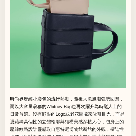
時尚界歷經小廢包的流行熱潮，隨後大包風潮強勢回歸，
而以大容量著稱的Whitney Bag也再次躍升為時髦人士的
日常首選。沒有顯眼的Logo或老花圖騰來吸引目光，而是
憑藉獨具個性的立體輪廓與結構美感深植人心，包身上的
壓線紋路設計靈感取自惠特尼博物館新館的外觀，標誌性