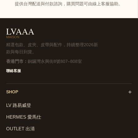
提供台灣配送與付款諮詢，購買問題可由線上客服協助。
LVAAA
MAISON
精選包款、皮夾、皮帶與配件，持續整理2026新
款與每日到貨。
香港門市：
銅鑼灣永興街8號807–808室
聯絡客服
+
SHOP
LV 路易威登
HERMES 愛馬仕
OUTLET 出清