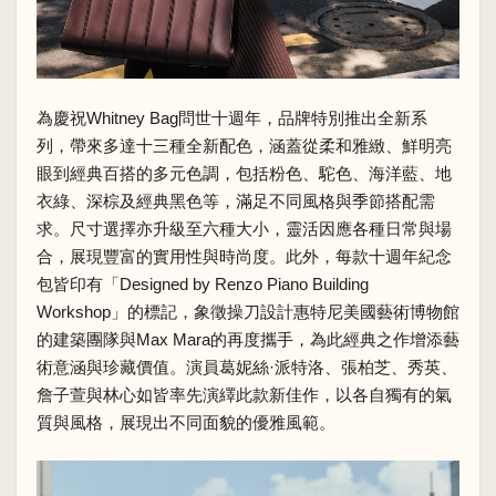
為慶祝Whitney Bag問世十週年，品牌特別推出全新系
列，帶來多達十三種全新配色，涵蓋從柔和雅緻、鮮明亮
眼到經典百搭的多元色調，包括粉色、駝色、海洋藍、地
衣綠、深棕及經典黑色等，滿足不同風格與季節搭配需
求。尺寸選擇亦升級至六種大小，靈活因應各種日常與場
合，展現豐富的實用性與時尚度。此外，每款十週年紀念
包皆印有「Designed by Renzo Piano Building
Workshop」的標記，象徵操刀設計惠特尼美國藝術博物館
的建築團隊與Max Mara的再度攜手，為此經典之作增添藝
術意涵與珍藏價值。演員葛妮絲·派特洛、張柏芝、秀英、
詹子萱與林心如皆率先演繹此款新佳作，以各自獨有的氣
質與風格，展現出不同面貌的優雅風範。