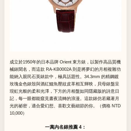
成立於1950年的日本品牌 Orient 東方錶，以製作高品質機
械錶聞名，而這款 RA-KB0002A 則是將夢幻的月相複雜功
能納入親民石英錶款中，極具話題性。34.3mm 的精鋼鍍
玫瑰金色錶殼與酒紅鱷魚壓紋皮革相互輝映，貝母錶盤呈
現虹光般的柔和光澤，下方的月相盤如同隱藏版的詩意日
記，每一眼都能窺見晝夜流轉的浪漫。這款錶仿若藏著月
光的祕密，適合愛幻想、喜歡文藝細節的你。（價格 NTD
10,000）
一萬內名錶推薦 4：