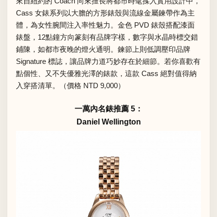
來自紐約的 Coach 向來擅長將都市時髦揉入實用設計中，
Cass 女錶系列以大膽的方形錶殼與流線金屬鍊帶作為主
體，為女性腕間注入率性魅力。金色 PVD 錶殼搭配漆面
錶盤，12點鐘方向篆刻有品牌字樣，數字與水晶時標交錯
鋪陳，如都市夜晚的燈火通明。鍊節上則低調壓印品牌
Signature 標誌，讓品牌力道巧妙存在於細節。若你喜歡有
點個性、又不失優雅光澤的錶款，這款 Cass 絕對值得納
入穿搭清單。（價格 NTD 9,000）
一萬內名錶推薦 5：
Daniel Wellington