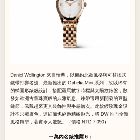
Daniel Wellington 來自瑞典，以簡約北歐風格與可替換式
錶帶打響名號。最新推出的 Ophelia Mini 系列，改以稀有
的橢圓形錶殼設計，搭配羅馬數字時標與太陽紋錶盤，散
發如歐洲古董珠寶般的典雅氣息。鍊帶選用新開發的豆型
鏈節，佩戴起來更具裝飾性與手感層次。此款鍍玫瑰金設
計不只襯膚色，連細節也經過精緻拋光，將 DW 推向全新
風格轉型，著實令人驚艷。（價格 NTD 7,090）
ㄧ萬內名錶推薦 6：