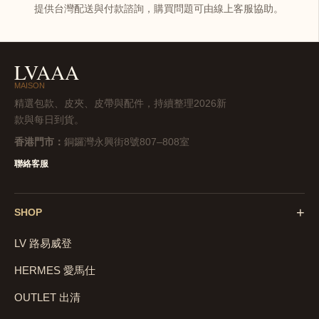
提供台灣配送與付款諮詢，購買問題可由線上客服協助。
LVAAA
MAISON
精選包款、皮夾、皮帶與配件，持續整理2026新
款與每日到貨。
香港門市：
銅鑼灣永興街8號807–808室
聯絡客服
+
SHOP
LV 路易威登
HERMES 愛馬仕
OUTLET 出清