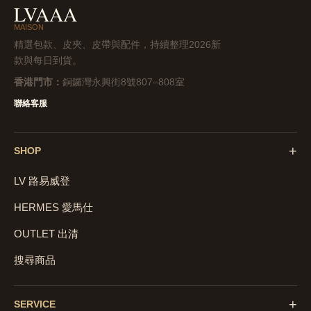
LVAAA
MAISON
精選包款、皮夾、皮帶與配件，持續整理2026新
款與每日到貨。
香港門市：
銅鑼灣永興街8號807–808室
聯絡客服
+
SHOP
LV 路易威登
HERMES 愛馬仕
OUTLET 出清
搜尋商品
+
SERVICE