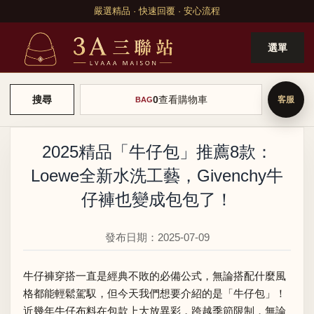
嚴選精品 · 快速回覆 · 安心流程
選單
0
查看購物車
搜尋
BAG
2025精品「牛仔包」推薦8款：
Loewe全新水洗工藝，Givenchy牛
仔褲也變成包包了！
發布日期：2025-07-09
牛仔褲穿搭
一直是經典不敗的必備公式，無論搭配什麼風
格都能輕鬆駕馭，但今天我們想要介紹的是「牛仔包」！
近幾年牛仔布料在包款上大放異彩，跨越季節限制，無論