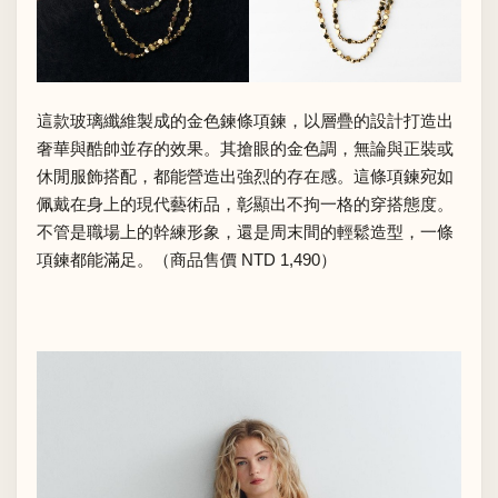
這款玻璃纖維製成的金色鍊條項鍊，以層疊的設計打造出
奢華與酷帥並存的效果。其搶眼的金色調，無論與正裝或
休閒服飾搭配，都能營造出強烈的存在感。這條項鍊宛如
佩戴在身上的現代藝術品，彰顯出不拘一格的穿搭態度。
不管是職場上的幹練形象，還是周末間的輕鬆造型，一條
項鍊都能滿足。（商品售價 NTD 1,490）