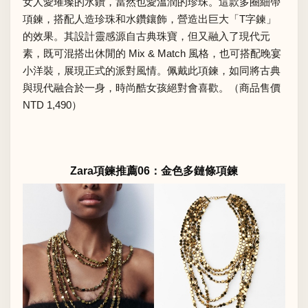
女人愛璀璨的水鑽，當然也愛溫潤的珍珠。這款多圈細帶
項鍊，搭配人造珍珠和水鑽鑲飾，營造出巨大「T字鍊」
的效果。其設計靈感源自古典珠寶，但又融入了現代元
素，既可混搭出休閒的 Mix & Match 風格，也可搭配晚宴
小洋裝，展現正式的派對風情。佩戴此項鍊，如同將古典
與現代融合於一身，時尚酷女孩絕對會喜歡。（商品售價
NTD 1,490）
Zara項鍊推薦06：金色多鏈條項鍊