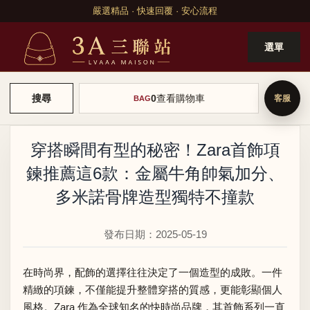
嚴選精品 · 快速回覆 · 安心流程
選單
0
查看購物車
搜尋
BAG
穿搭瞬間有型的秘密！Zara首飾項
鍊推薦這6款：金屬牛角帥氣加分、
多米諾骨牌造型獨特不撞款
發布日期：2025-05-19
在時尚界，配飾的選擇往往決定了一個造型的成敗。一件
精緻的項鍊，不僅能提升整體穿搭的質感，更能彰顯個人
風格。Zara 作為全球知名的快時尚品牌，其首飾系列一直