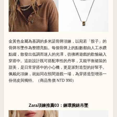
金黃色金屬為基調的多米諾骨牌項鍊，以宛若「骰子」的
骨牌吊墜作為整體亮點。每個骨牌上的點數都由人工水鑽
點綴，散發出低調而迷人的光澤，彷彿將遊戲的歡愉融入
穿搭中。這款設計既可搭配率性的丹寧，又能平衡裙裝的
甜美，是日常穿搭中的小心機，更是派對造型的好幫手。
佩戴此項鍊，就如同在頸間遊戲一場，為穿搭造型增添一
份俏皮與獨特。（商品售價 NTD 990）
Zara項鍊推薦03：鍊環腕錶吊墜