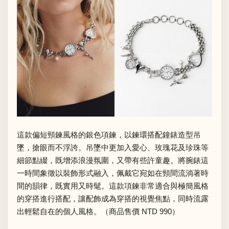
這款偏短頸鍊風格的銀色項鍊，以鍊環搭配鐘錶造型吊
墜，搶眼而不浮誇。吊墜中更加入愛心、玫瑰花及珍珠等
細節點綴，既增添浪漫氛圍，又帶有些許童趣。將腕錶這
一時間象徵以裝飾形式融入，佩戴它宛如在頸間流淌著時
間的韻律，既實用又時髦。這款項鍊非常適合與極簡風格
的穿搭進行搭配，讓配飾成為穿搭的視覺焦點，同時流露
出輕鬆自在的個人風格。（商品售價 NTD 990）