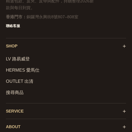
精選包款、皮夾、皮帶與配件，持續整理2026新
款與每日到貨。
香港門市：
銅鑼灣永興街8號807–808室
聯絡客服
+
SHOP
LV 路易威登
HERMES 愛馬仕
OUTLET 出清
搜尋商品
+
SERVICE
+
ABOUT