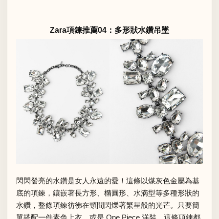
Zara項鍊推薦04：多形狀水鑽吊墜
閃閃發亮的水鑽是女人永遠的愛！這條以煤灰色金屬為基
底的項鍊，鑲嵌著長方形、橢圓形、水滴型等多種形狀的
水鑽，整條項鍊彷彿在頸間閃爍著繁星般的光芒。只要簡
單搭配一件素色上衣，或是 One Piece 洋裝，這條項鍊都