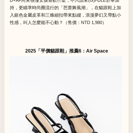
D+AF向來很懂女孩喜歡什麼，不只請來(G)I-DLE舒華加
持，更瞄準時尚圈流行的「芭蕾舞風潮」，在貓跟鞋上加
入銀色金屬皮革和三條細扣帶來點綴，浪漫夢幻又帶點小
性感，叫人怎麼能不心動？（售價：NTD 1,980）
2025「平價貓跟鞋」推薦6：Air Space