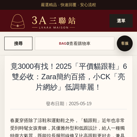
嚴選精品 · 快速回覆 · 安心流程
選單
0
查看購物車
搜尋
BAG
竟3000有找！2025「平價貓跟鞋」6
雙必收：Zara簡約百搭，小CK「亮
片網紗」低調華麗！
發布日期：2025-05-19
春夏穿搭除了涼鞋和運動鞋之外，「貓跟鞋」近年也非常
受到時髦女孩青睞，其優雅外型和低跟設計，給人一種獨
特復古氣質，既能拉長腿部線條又比高跟鞋更好走，兼具