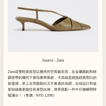
Source：Zara
Zara這雙鞋面造型以幾何挖空剪裁呈現，在金屬圓釦和繞
踝搭帶的襯托下展現奢華風範，卡其綠是跳脫經典黑白的
新靈感，穿上去亮眼顯白又不會過於高調，尖頭設計和放
射狀線條更能拉長身型比例，簡單搭配一件牛仔褲瞬間時
髦滿分！（售價：NTD 1,590）