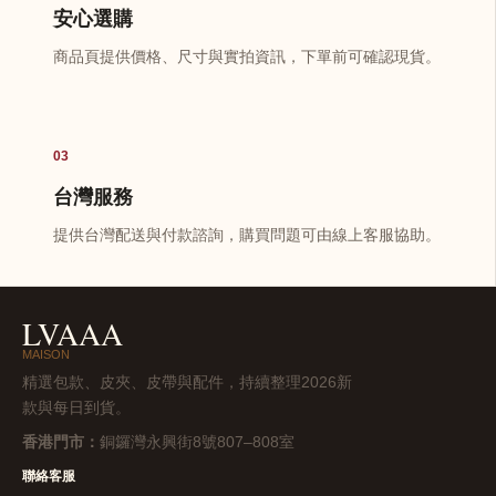
安心選購
商品頁提供價格、尺寸與實拍資訊，下單前可確認現貨。
03
台灣服務
提供台灣配送與付款諮詢，購買問題可由線上客服協助。
LVAAA
MAISON
精選包款、皮夾、皮帶與配件，持續整理2026新
款與每日到貨。
香港門市：
銅鑼灣永興街8號807–808室
聯絡客服