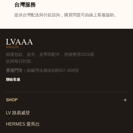
台灣服務
提供台灣配送與付款諮詢，購買問題可由線上客服協助。
LVAAA
MAISON
精選包款、皮夾、皮帶與配件，持續整理2026新
款與每日到貨。
香港門市：
銅鑼灣永興街8號807–808室
聯絡客服
+
SHOP
LV 路易威登
HERMES 愛馬仕