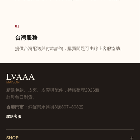
03
台灣服務
提供台灣配送與付款諮詢，購買問題可由線上客服協助。
LVAAA
MAISON
精選包款、皮夾、皮帶與配件，持續整理2026新
款與每日到貨。
香港門市：
銅鑼灣永興街8號807–808室
聯絡客服
+
SHOP