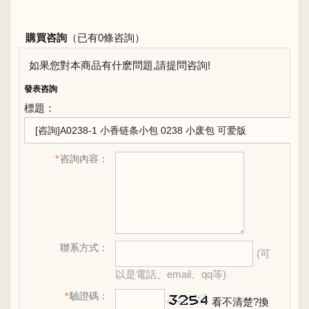
購買咨詢
（已有0條咨詢）
如果您對本商品有什麽問題,請提問咨詢!
發表咨詢
標題：
*
咨詢內容：
聯系方式：
(可
以是電話、email、qq等)
*
驗證碼：
看不清楚?換