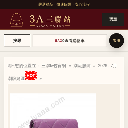
嚴選精品 · 快速回覆 · 安心流程
選單
0
查看購物車
搜尋
BAG
嗨~您的位置在：
三聯lv包官網
»
潮流服飾
»
2026 . 7月
潮牌總匯
»