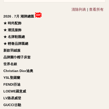
清除列表
|
查看所有
2026 . 7月 潮牌總匯
★ 時尚配飾
★ 潮流服飾
★ 名牌鞋匯總
★ 輕奢品牌匯總
新款羽絨服
品牌圍巾帽子床套
世界名錶
Christian Dior迪奧
YSL聖羅蘭
FENDI芬迪
LOEWE羅意威
LV路易威登
GUCCI古馳