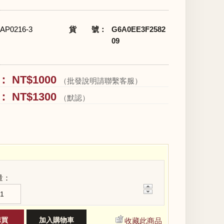
AP0216-3
貨 號：
G6A0EE3F2582
09
 NT$1000
（批發說明請聯繫客服）
 NT$1300
（默認）
量：
+
−
收藏此商品