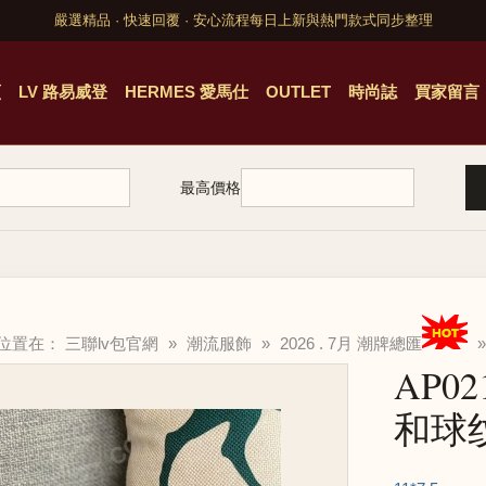
嚴選精品 · 快速回覆 · 安心流程
每日上新與熱門款式同步整理
頁
LV 路易威登
HERMES 愛馬仕
OUTLET
時尚誌
買家留言
最高價格
的位置在：
三聯lv包官網
»
潮流服飾
»
2026 . 7月 潮牌總匯
»
AP02
和球