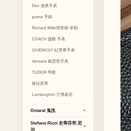
Dior 迪奥手表
guess 手錶
Richard Mille理查德·米勒
COACH 蔻馳 手表
GIVENCGY 紀梵希手表
Versace 範思哲手表
TUDOR 帝舵
格拉苏蒂
Lamborghini 兰博基尼
Oniaral 鬼洗
Stefano Ricci 史蒂芬劳.尼
治