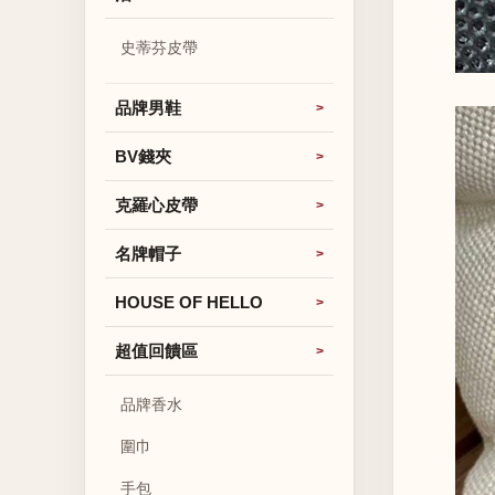
史蒂芬皮帶
品牌男鞋
BV錢夾
克羅心皮帶
名牌帽子
HOUSE OF HELLO
超值回饋區
品牌香水
圍巾
手包