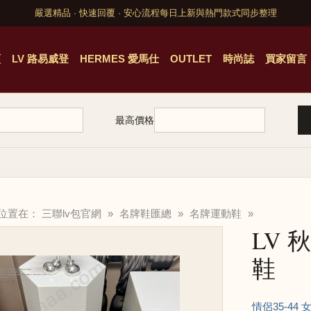
嚴選精品 · 快速回覆 · 安心流程
每日上新與熱門款式同步整理
頁
LV 路易威登
HERMES 愛馬仕
OUTLET
時尚誌
買家留言
最高價格
的位置在：
三聯lv包官網
»
名牌鞋匯總
»
名牌運動鞋
»
LV
鞋
情侶35-44 