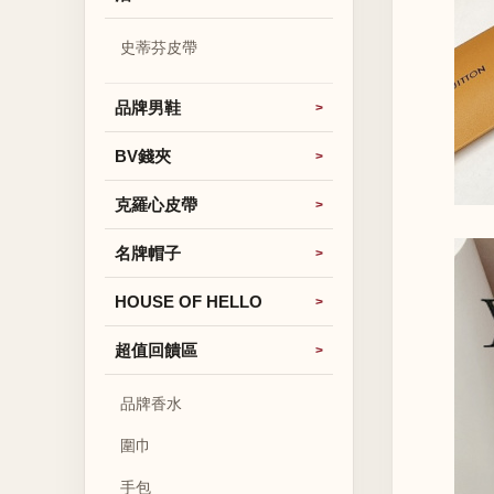
史蒂芬皮帶
品牌男鞋
BV錢夾
克羅心皮帶
名牌帽子
HOUSE OF HELLO
超值回饋區
品牌香水
圍巾
手包