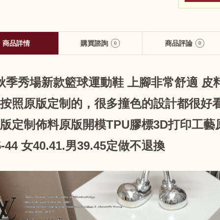
商品詳情
購買諮詢
商品評論
0
0
 秋季秀場新款籃球運動鞋 上腳非常舒適 
按照原版定制的，很多撞色的設計都很好看
版定制佈料原版開模TPU膠標3D打印工藝
-44 女40.41.男39.45定做不退換