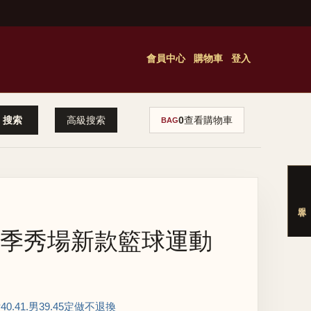
會員中心
購物車
登入
高級搜索
0
查看購物車
BAG
 秋季秀場新款籃球運動
女40.41.男39.45定做不退換