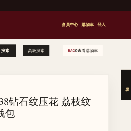
會員中心
購物車
登入
高級搜索
0
查看購物車
BAG
938钻石纹压花 荔枝纹
钱包