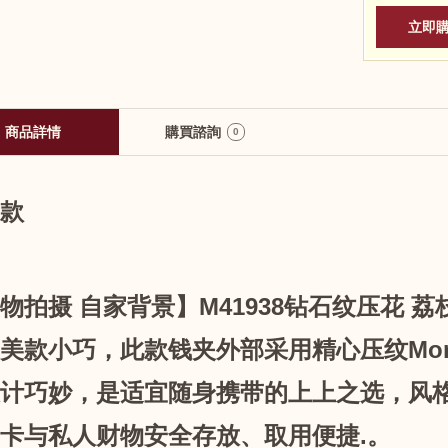
商品詳情
購買諮詢
0
款
物拍摄 自家背景】M41938钻石纹压花 荔
美款小巧，此款钱夹外部采用精心压纹Monogr
计巧妙，是适宜随身携带的上上之选，风
卡与私人财物安全存放、取用便捷.。