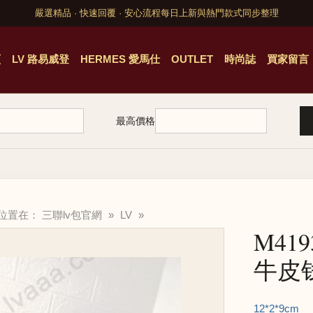
嚴選精品 · 快速回覆 · 安心流程
每日上新與熱門款式同步整理
頁
LV 路易威登
HERMES 愛馬仕
OUTLET
時尚誌
買家留言
最高價格
的位置在：
三聯lv包官網
»
LV
»
M41
牛皮
12*2*9cm