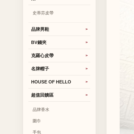
史蒂芬皮帶
品牌男鞋
BV錢夾
克羅心皮帶
名牌帽子
HOUSE OF HELLO
超值回饋區
品牌香水
圍巾
手包