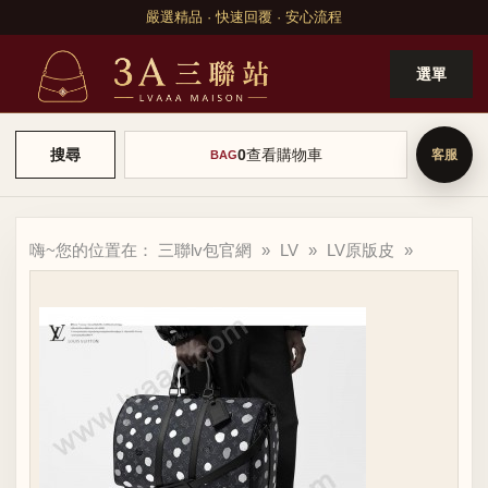
嚴選精品 · 快速回覆 · 安心流程
選單
0
查看購物車
搜尋
BAG
嗨~您的位置在：
三聯lv包官網
»
LV
»
LV原版皮
»