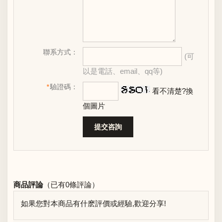
聯系方式：
(可
以是電話、email、qq等)
*
驗證碼：
看不清楚?換
個圖片
商品評論
（已有
0
條評論）
如果您對本商品有什麽評價或經驗,歡迎分享!