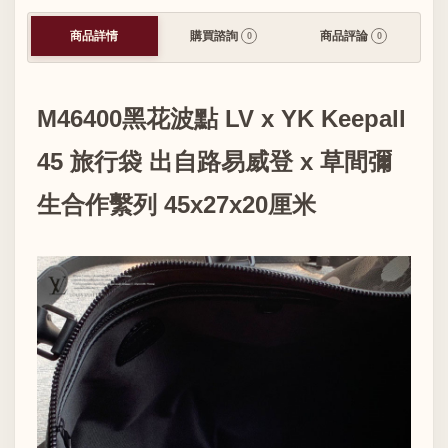
商品詳情
購買諮詢
商品評論
0
0
M46400黑花波點 LV x YK Keepall
45 旅行袋 出自路易威登 x 草間彌
生合作繫列 45x27x20厘米