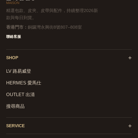
MAISON
精選包款、皮夾、皮帶與配件，持續整理2026新
款與每日到貨。
香港門市：
銅鑼灣永興街8號807–808室
聯絡客服
+
SHOP
LV 路易威登
HERMES 愛馬仕
OUTLET 出清
搜尋商品
+
SERVICE