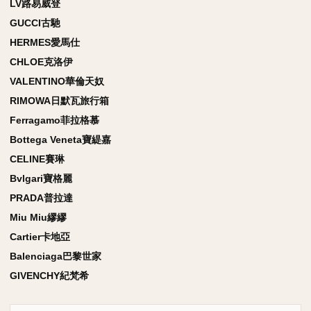
LV路易威登
GUCCI古馳
HERMES愛馬仕
CHLOE克洛伊
VALENTINO華倫天奴
RIMOWA日默瓦旅行箱
Ferragamo菲拉格慕
Bottega Veneta寶緹嘉
CELINE賽琳
Bvlgari寶格麗
PRADA普拉達
Miu Miu繆繆
Cartier卡地亞
Balenciaga巴黎世家
GIVENCHY紀梵希