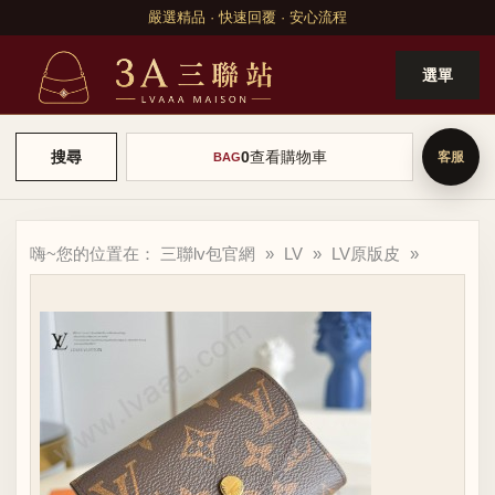
嚴選精品 · 快速回覆 · 安心流程
選單
0
查看購物車
搜尋
BAG
嗨~您的位置在：
三聯lv包官網
»
LV
»
LV原版皮
»