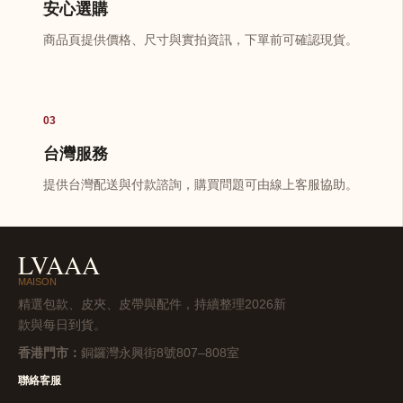
安心選購
商品頁提供價格、尺寸與實拍資訊，下單前可確認現貨。
03
台灣服務
提供台灣配送與付款諮詢，購買問題可由線上客服協助。
LVAAA
MAISON
精選包款、皮夾、皮帶與配件，持續整理2026新
款與每日到貨。
香港門市：
銅鑼灣永興街8號807–808室
聯絡客服