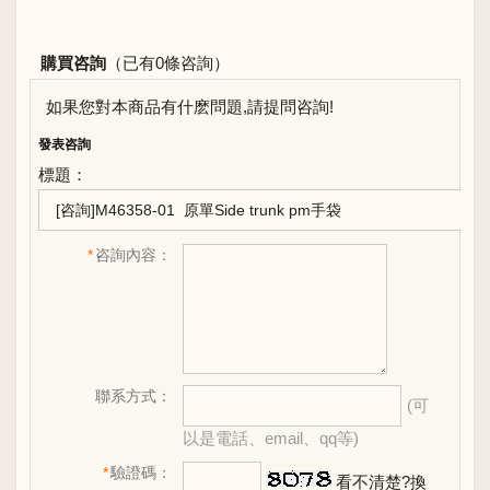
購買咨詢
（已有0條咨詢）
如果您對本商品有什麽問題,請提問咨詢!
發表咨詢
標題：
*
咨詢內容：
聯系方式：
(可
以是電話、email、qq等)
*
驗證碼：
看不清楚?換