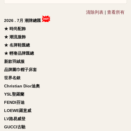
清除列表
|
查看所有
2026 . 7月 潮牌總匯
★ 時尚配飾
★ 潮流服飾
★ 名牌鞋匯總
★ 輕奢品牌匯總
新款羽絨服
品牌圍巾帽子床套
世界名錶
Christian Dior迪奧
YSL聖羅蘭
FENDI芬迪
LOEWE羅意威
LV路易威登
GUCCI古馳