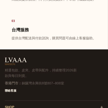
03
台灣服務
提供台灣配送與付款諮詢，購買問題可由線上客服協助。
LVAAA
MAISON
精選包款、皮夾、皮帶與配件，持續整理2026新
款與每日到貨。
香港門市：
銅鑼灣永興街8號807–808室
聯絡客服
+
SHOP