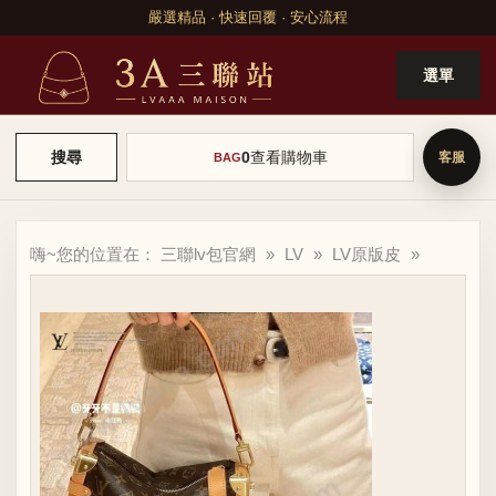
嚴選精品 · 快速回覆 · 安心流程
選單
0
查看購物車
搜尋
BAG
嗨~您的位置在：
三聯lv包官網
»
LV
»
LV原版皮
»