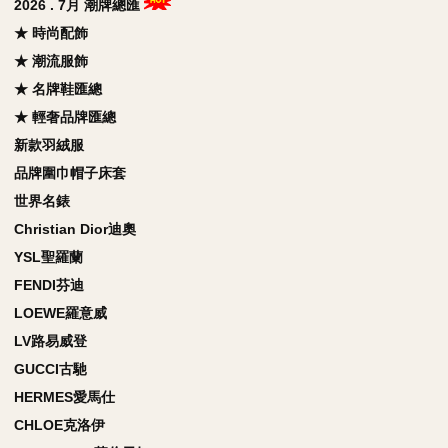
2026 . 7月 潮牌總匯
★ 時尚配飾
★ 潮流服飾
★ 名牌鞋匯總
★ 輕奢品牌匯總
新款羽絨服
品牌圍巾帽子床套
世界名錶
Christian Dior迪奧
YSL聖羅蘭
FENDI芬迪
LOEWE羅意威
LV路易威登
GUCCI古馳
HERMES愛馬仕
CHLOE克洛伊