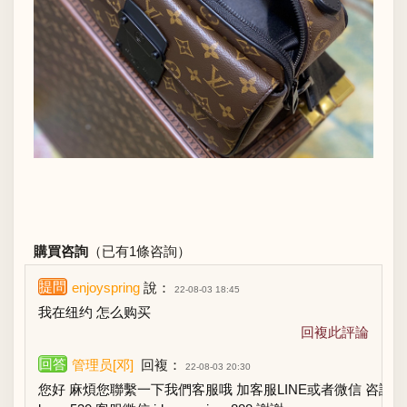
購買咨詢
（已有1條咨詢）
提問
enjoyspring
說：
22-08-03 18:45
我在纽约 怎么购买
回複此評論
回答
管理员[邓]
回複：
22-08-03 20:30
您好 麻煩您聯繫一下我們客服哦 加客服LINE或者微信 咨詢，訂購