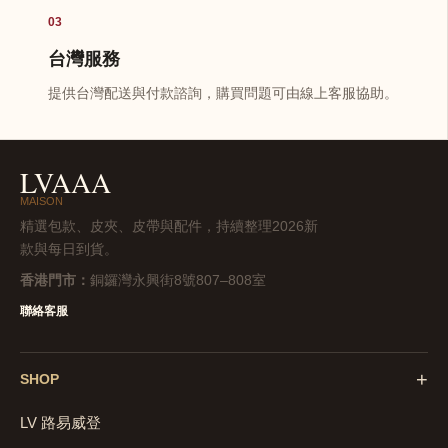
03
台灣服務
提供台灣配送與付款諮詢，購買問題可由線上客服協助。
LVAAA
MAISON
精選包款、皮夾、皮帶與配件，持續整理2026新
款與每日到貨。
香港門市：
銅鑼灣永興街8號807–808室
聯絡客服
+
SHOP
LV 路易威登