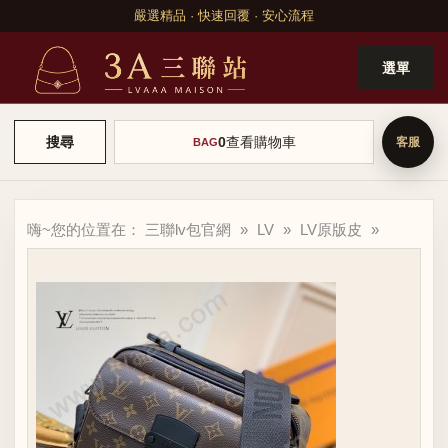
嚴選精品 · 快速回覆 · 安心流程
選單
0
查看購物車
搜尋
BAG
嗨~您的位置在：
三聯lv包官網
»
LV
»
LV原版皮
»