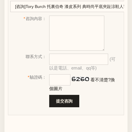
*
咨詢內容：
聯系方式：
(可
以是電話、email、qq等)
*
驗證碼：
看不清楚?換
個圖片