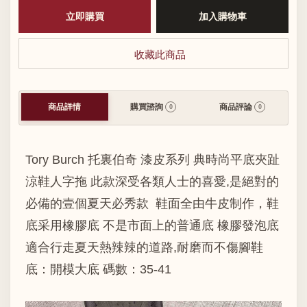
收藏此商品
商品詳情
購買諮詢
商品評論
0
0
Tory Burch 托裏伯奇 漆皮系列 典時尚平底夾趾
涼鞋人字拖 此款深受各類人士的喜愛,是絕對的
必備的壹個夏天必秀款 鞋面全由牛皮制作，鞋
底采用橡膠底 不是市面上的普通底 橡膠發泡底
適合行走夏天熱辣辣的道路,耐磨而不傷腳鞋
底：開模大底 碼數：35-41