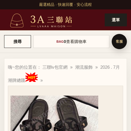
嚴選精品 · 快速回覆 · 安心流程
選單
0
查看購物車
搜尋
BAG
嗨~您的位置在：
三聯lv包官網
»
潮流服飾
»
2026 . 7月
潮牌總匯
»