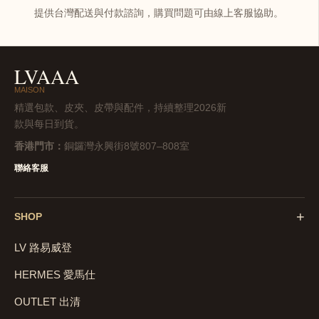
提供台灣配送與付款諮詢，購買問題可由線上客服協助。
LVAAA
MAISON
精選包款、皮夾、皮帶與配件，持續整理2026新
款與每日到貨。
香港門市：
銅鑼灣永興街8號807–808室
聯絡客服
+
SHOP
LV 路易威登
HERMES 愛馬仕
OUTLET 出清