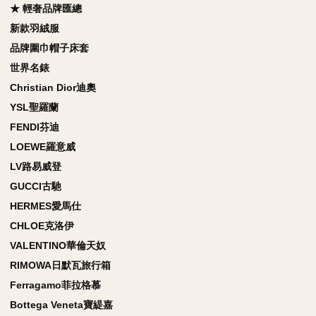
★ 輕奢品牌匯總
新款羽絨服
品牌圍巾帽子床套
世界名錶
Christian Dior迪奧
YSL聖羅蘭
FENDI芬迪
LOEWE羅意威
LV路易威登
GUCCI古馳
HERMES愛馬仕
CHLOE克洛伊
VALENTINO華倫天奴
RIMOWA日默瓦旅行箱
Ferragamo菲拉格慕
Bottega Veneta寶緹嘉