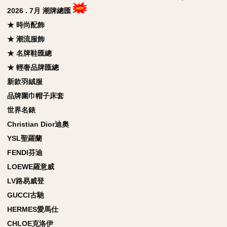
2026 . 7月 潮牌總匯
★ 時尚配飾
★ 潮流服飾
★ 名牌鞋匯總
★ 輕奢品牌匯總
新款羽絨服
品牌圍巾帽子床套
世界名錶
Christian Dior迪奧
YSL聖羅蘭
FENDI芬迪
LOEWE羅意威
LV路易威登
GUCCI古馳
HERMES愛馬仕
CHLOE克洛伊