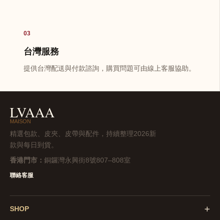
03
台灣服務
提供台灣配送與付款諮詢，購買問題可由線上客服協助。
LVAAA
MAISON
精選包款、皮夾、皮帶與配件，持續整理2026新
款與每日到貨。
香港門市：
銅鑼灣永興街8號807–808室
聯絡客服
+
SHOP