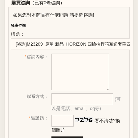
購買咨詢
（已有0條咨詢）
如果您對本商品有什麽問題,請提問咨詢!
發表咨詢
標題：
*
咨詢內容：
聯系方式：
(可
以是電話、email、qq等)
*
驗證碼：
看不清楚?換
個圖片