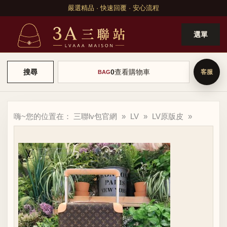
嚴選精品 · 快速回覆 · 安心流程
選單
0
查看購物車
搜尋
BAG
嗨~您的位置在：
三聯lv包官網
»
LV
»
LV原版皮
»