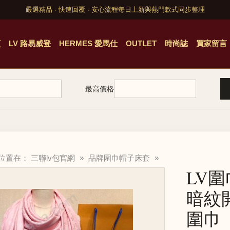
嚴選精品 · 快速回覆 · 安心流程
每日上新與熱門款式同步整理
頁
LV 路易威登
HERMES 愛馬仕
OUTLET
時尚誌
買家留言
最高價格
的位置在：
三聯lv包官網
»
品牌圍巾帽子床套
»
LV圍
暗紋
圍巾