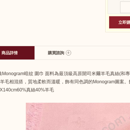
商品詳情
購買諮詢
0
經典Monogram暗紋 圍巾 面料為最頂級高原開司米爾羊毛真絲(和
羊毛相混搭，質地柔軟而溫暖，飾有同色調的Monogram圖案。飾有Lou
0X140cm60%真絲40%羊毛