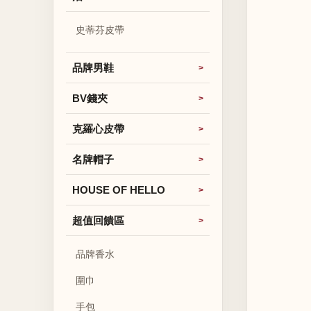
史蒂芬皮帶
品牌男鞋
BV錢夾
克羅心皮帶
名牌帽子
HOUSE OF HELLO
超值回饋區
品牌香水
圍巾
手包