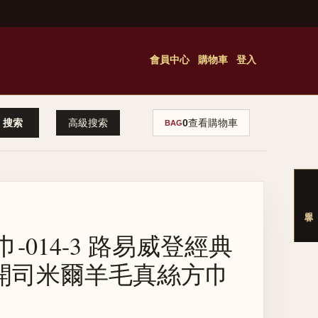
會員中心
購物車
登入
高級搜索
0
查看購物車
BAG
巾-014-3 路易威登經典
開司米爾羊毛真絲方巾