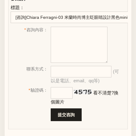
標題：
*
咨詢內容：
聯系方式：
(可
以是電話、email、qq等)
*
驗證碼：
看不清楚?換
個圖片