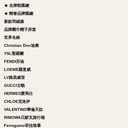
★ 名牌鞋匯總
★ 輕奢品牌匯總
新款羽絨服
品牌圍巾帽子床套
世界名錶
Christian Dior迪奧
YSL聖羅蘭
FENDI芬迪
LOEWE羅意威
LV路易威登
GUCCI古馳
HERMES愛馬仕
CHLOE克洛伊
VALENTINO華倫天奴
RIMOWA日默瓦旅行箱
Ferragamo菲拉格慕