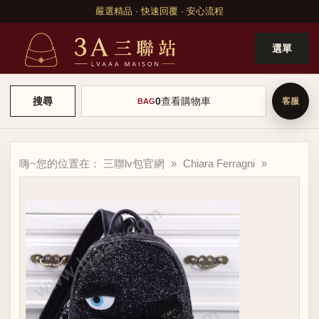
嚴選精品 · 快速回覆 · 安心流程
選單
0
查看購物車
搜尋
BAG
嗨~您的位置在：
三聯lv包官網
»
Chiara Ferragni
»