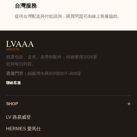
台灣服務
提供台灣配送與付款諮詢，購買問題可由線上客服協助。
LVAAA
MAISON
精選包款、皮夾、皮帶與配件，持續整理2026新
款與每日到貨。
香港門市：
銅鑼灣永興街8號807–808室
聯絡客服
+
SHOP
LV 路易威登
HERMES 愛馬仕