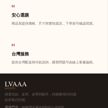
02
安心選購
商品頁提供價格、尺寸與實拍資訊，下單前可確認現貨。
03
台灣服務
提供台灣配送與付款諮詢，購買問題可由線上客服協助。
LVAAA
MAISON
精選包款、皮夾、皮帶與配件，持續整理2026新
款與每日到貨。
香港門市：
銅鑼灣永興街8號807–808室