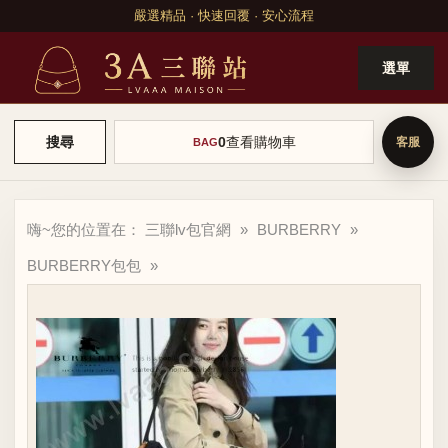
嚴選精品 · 快速回覆 · 安心流程
選單
0
查看購物車
搜尋
BAG
嗨~您的位置在：
三聯lv包官網
»
BURBERRY
»
BURBERRY包包
»