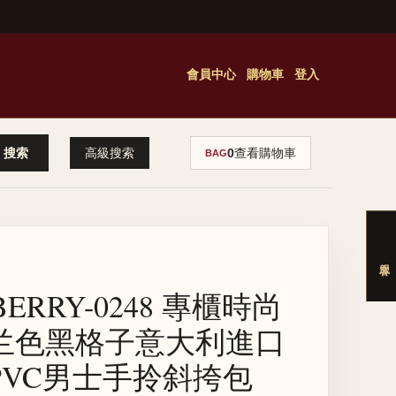
會員中心
購物車
登入
高級搜索
0
查看購物車
BAG
BERRY-0248 專櫃時尚
兰色黑格子意大利進口
PVC男士手拎斜挎包