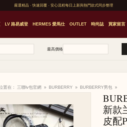
嚴選精品 · 快速回覆 · 安心流程
每日上新與熱門款式同步整理
頁
LV 路易威登
HERMES 愛馬仕
OUTLET
時尚誌
買家留言
最高價格
的位置在：
三聯lv包官網
»
BURBERRY
»
BURBERRY男包
»
BUR
新款
皮配