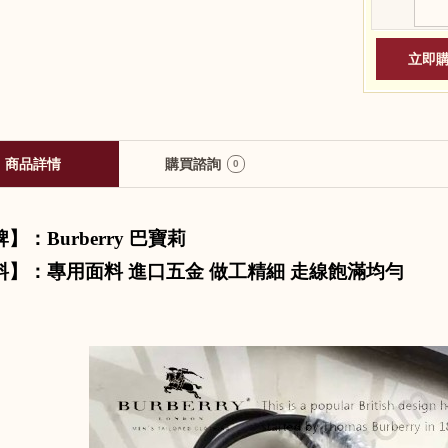
商品詳情
購買諮詢
0
牌】：
Burberry
巴寶莉
料】：專用面料 進口五金 做工精細 走線飽滿均勻