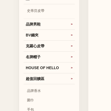
史蒂芬皮帶
品牌男鞋
BV錢夾
克羅心皮帶
名牌帽子
HOUSE OF HELLO
超值回饋區
品牌香水
圍巾
手包