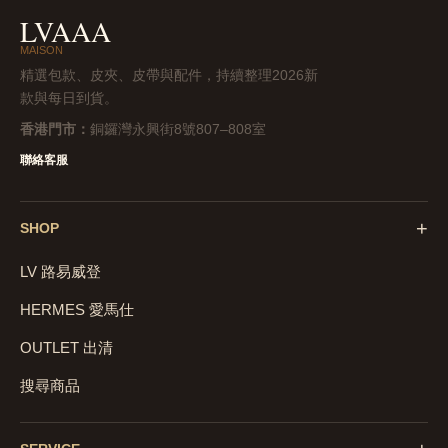
LVAAA
MAISON
精選包款、皮夾、皮帶與配件，持續整理2026新
款與每日到貨。
香港門市：
銅鑼灣永興街8號807–808室
聯絡客服
+
SHOP
LV 路易威登
HERMES 愛馬仕
OUTLET 出清
搜尋商品