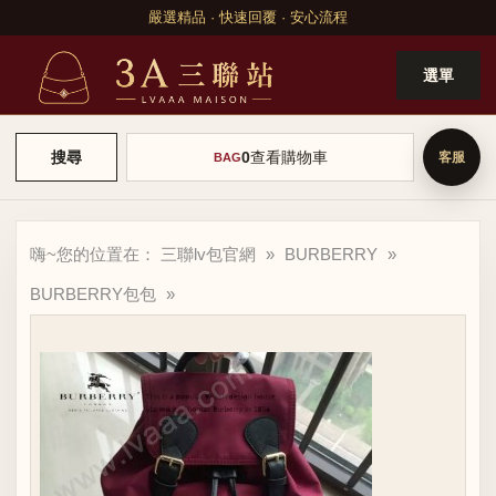
嚴選精品 · 快速回覆 · 安心流程
選單
0
查看購物車
搜尋
BAG
嗨~您的位置在：
三聯lv包官網
»
BURBERRY
»
BURBERRY包包
»