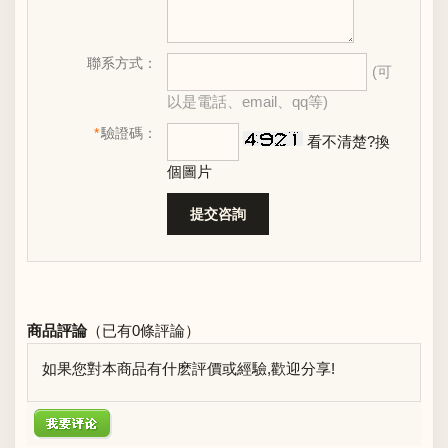
聯系方式：
(可
以是電話、email、qq等)
*
驗證碼：
看不清楚?換
個圖片
商品評論
（已有
0
條評論）
如果您對本商品有什麽評價或經驗,歡迎分享!