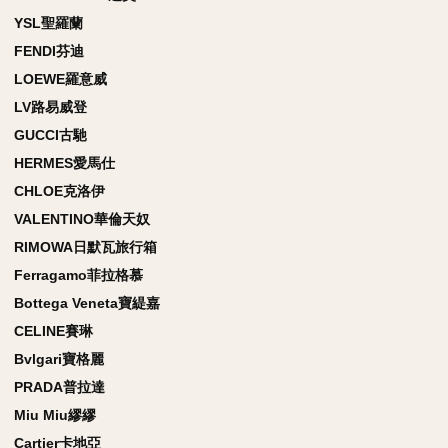
YSL聖羅蘭
FENDI芬迪
LOEWE羅意威
LV路易威登
GUCCI古馳
HERMES愛馬仕
CHLOE克洛伊
VALENTINO華倫天奴
RIMOWA日默瓦旅行箱
Ferragamo菲拉格慕
Bottega Veneta寶緹嘉
CELINE賽琳
Bvlgari寶格麗
PRADA普拉達
Miu Miu繆繆
Cartier卡地亞