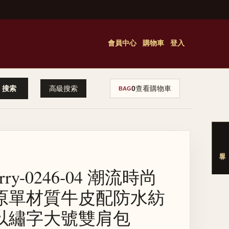
會員中心
購物車
登入
高級搜索
0
查看購物車
BAG
erry-0246-04 潮流時尚
原單材質牛皮配防水紡
以繡字大號雙肩包