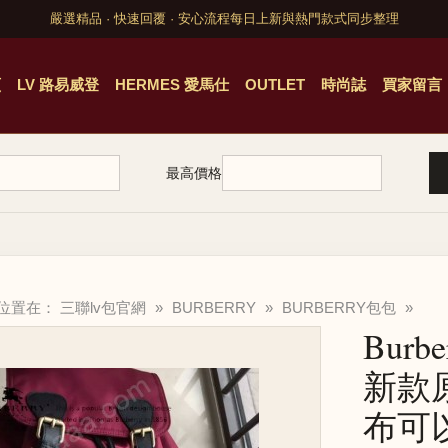
嚴選精品 · 快速回覆 · 安心流程
每日上新與熱門款式同步整理
頁
LV 路易威登
HERMES 愛馬仕
OUTLET
時尚誌
買家留言
最高價格
的位置在：
三聯lv包官網
»
BURBERRY
»
BURBERRY包包
»
Burb
新款
布可