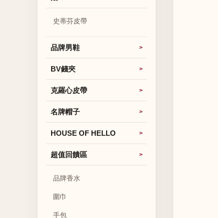
史蒂芬皮帶
品牌男鞋
BV錢夾
克羅心皮帶
名牌帽子
HOUSE OF HELLO
超值回饋區
品牌香水
圍巾
手包