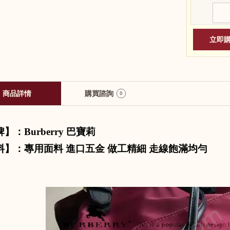
商品詳情
購買諮詢
0
牌】：
Burberry
巴寶莉
料】：專用面料 進口五金 做工精細 走線飽滿均勻