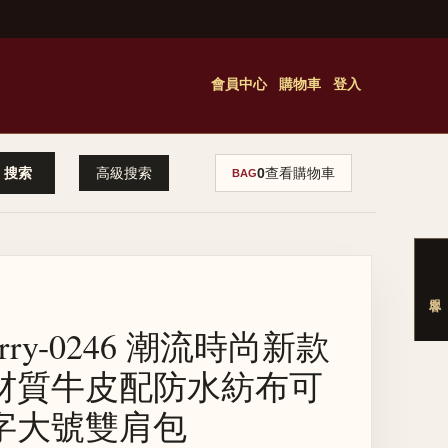
會員中心
購物車
登入
高級搜索
0
查看購物車
BAG
erry-0246 潮流時尚新款
材質牛皮配防水紡布可
字大號雙肩包