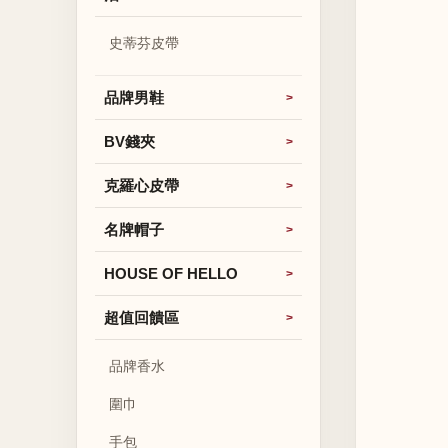
史蒂芬皮帶
品牌男鞋
BV錢夾
克羅心皮帶
名牌帽子
HOUSE OF HELLO
超值回饋區
品牌香水
圍巾
手包