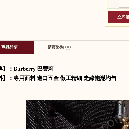
商品詳情
購買諮詢
0
牌】：
Burberry
巴寶莉
料】：專用面料 進口五金 做工精細 走線飽滿均勻