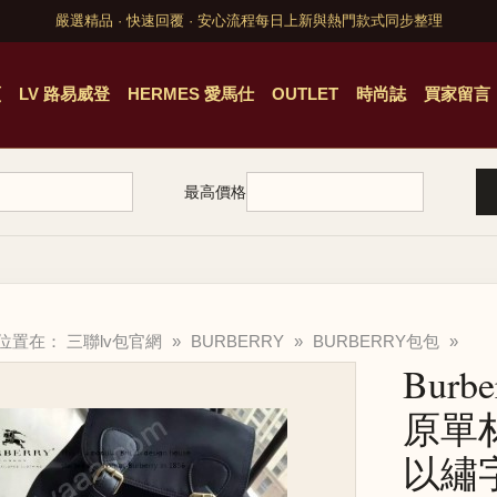
嚴選精品 · 快速回覆 · 安心流程
每日上新與熱門款式同步整理
頁
LV 路易威登
HERMES 愛馬仕
OUTLET
時尚誌
買家留言
最高價格
的位置在：
三聯lv包官網
»
BURBERRY
»
BURBERRY包包
»
Burb
原單
以繡