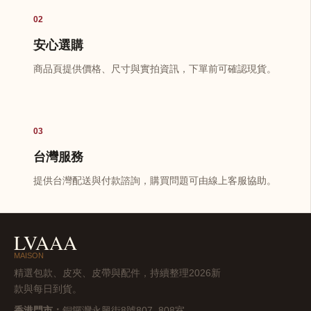
02
安心選購
商品頁提供價格、尺寸與實拍資訊，下單前可確認現貨。
03
台灣服務
提供台灣配送與付款諮詢，購買問題可由線上客服協助。
LVAAA
MAISON
精選包款、皮夾、皮帶與配件，持續整理2026新
款與每日到貨。
香港門市：
銅鑼灣永興街8號807–808室