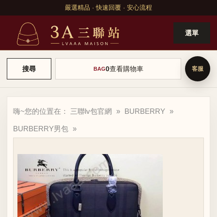
嚴選精品 · 快速回覆 · 安心流程
選單
0
查看購物車
搜尋
BAG
嗨~您的位置在：
三聯lv包官網
»
BURBERRY
»
BURBERRY男包
»